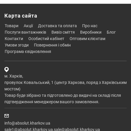
Карта сайта
товари
акції
доставка та оплата
про нас
послуги вантажників
вивіз сміття
виробники
блог
контакти
особистий кабінет
оптовим клієнтам
умови згоди
повернення і обмін
програма євідновлення
м. Харків,
провулок Ковальський, 1 (центр Харкова, поряд з Харківським
мостом)
Товар буде зібрано та підготовлено до видачі на складі після
підтвердження менеджером вашого замовлення.
info@absolut.kharkov.ua
sale1@absolut.kharkov.ua,sale@absolut.kharkov.ua