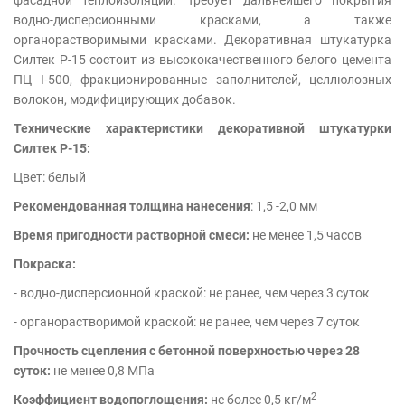
фасадной теплоизоляции. Требует дальнейшего покрытия
водно-дисперсионными красками, а также
органорастворимыми красками. Декоративная штукатурка
Силтек Р-15 состоит из высококачественного белого цемента
ПЦ I-500, фракционированные заполнителей, целлюлозных
волокон, модифицирующих добавок.
Технические характеристики декоративной штукатурки
Силтек Р-15:
Цвет: белый
Рекомендованная толщина нанесения
: 1,5 -2,0 мм
Время пригодности растворной смеси:
не менее 1,5 часов
Покраска:
- водно-дисперсионной краской: не ранее, чем через 3 суток
- органорастворимой краской: не ранее, чем через 7 суток
Прочность сцепления с бетонной поверхностью через 28
суток:
не менее 0,8 МПа
2
Коэффициент водопоглощения:
не более 0,5 кг/м