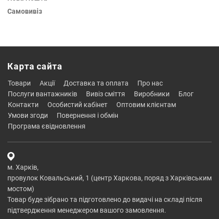
Самовивіз
Карта сайта
товари
акції
доставка та оплата
про нас
послуги вантажників
вивіз сміття
виробники
блог
контакти
особистий кабінет
оптовим клієнтам
умови згоди
повернення і обмін
програма євідновлення
м. Харків,
провулок Ковальський, 1 (центр Харкова, поряд з Харківським
мостом)
Товар буде зібрано та підготовлено до видачі на складі після
підтвердження менеджером вашого замовлення.