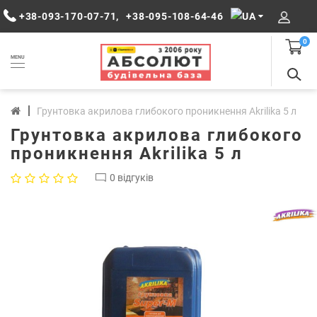
+38-093-170-07-71
,
+38-095-108-64-46
0
MENU
Грунтовка акрилова глибокого проникнення Akrilika 5 л
Грунтовка акрилова глибокого
проникнення Akrilika 5 л
0 відгуків