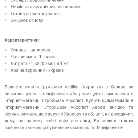
Зменшує водопоглинання
Не містить органічних розчинників
Готова до застосування
Зміцнює основу
Характеристики:
Основа – акрилова
Час висихня - 1 година
Витрата - 150-200 мл на 1 м²
Країна виробник - Україна
Бажаєте купити ґрунтовки Akrilika (Акриліка) в Харкові за
низькою ціною – телефонуйте або розміщуйте замовлення в
інтернет-магазині СтройБаза Абсолют. Купити будматеріали в
інтернет-магазині СтройБаза Абсолют Харків вигідно та
зручно, замовте доставку по Харкову та області, не виходячи з
дому, на нашому сайті крім доставки, Ви можете також
замовити занесення будівельних матеріалів. Телефонуйте!