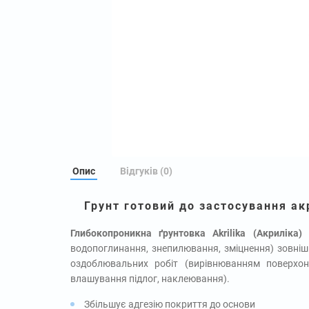
Опис
Відгуків (0)
Грунт готовий до застосування ак
Глибокопроникна ґрунтовка Akrilika (Акриліка)
п
водопоглинання, знепилювання, зміцнення) зовніш
оздоблювальних робіт (вирівнюванням поверхо
влашування підлог, наклеювання).
Збільшує адгезію покриття до основи