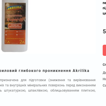
п
п
ц
5
С
риловий глибокого проникнення Akrilika
Д
Н
ризначена для підготовки (зниження та вирівнювання
ніх та внутрішніх мінеральних поверхонь перед виконанням
С
нь штукатуркою, шпаклівкою, облицьовуванням плиткою,