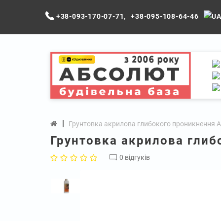
+38-093-170-07-71
,
+38-095-108-64-46
Грунтовка акрилова глибокого проникнення Akr
Грунтовка акрилова глибо
0 відгуків