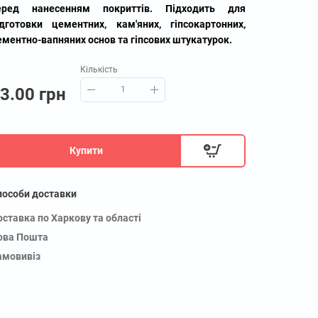
еред нанесенням покриттів. Підходить для
ідготовки цементних, кам'яних, гіпсокартонних,
ементно-вапняних основ та гіпсових штукатурок.
Кількість
3.00 грн
Купити
пособи доставки
оставка по Харкову та області
ова Пошта
амовивіз