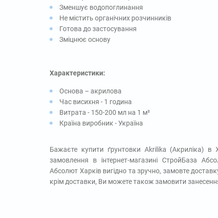
Зменшує водопоглинання
Не містить органічних розчинників
Готова до застосування
Зміцнює основу
Характеристики:
Основа – акрилова
Час висихня - 1 година
Витрата - 150-200 мл на 1 м²
Країна виробник - Україна
Бажаєте купити ґрунтовки Akrilika (Акриліка) в
замовлення в інтернет-магазині СтройБаза Абсо
Абсолют Харків вигідно та зручно, замовте доставку
крім доставки, Ви можете також замовити занесення