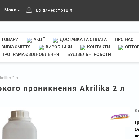
Мова
Вхід/Реєстрація
ТОВАРИ
АКЦІЇ
ДОСТАВКА ТА ОПЛАТА
ПРО НАС
ВИВІЗ СМІТТЯ
ВИРОБНИКИ
КОНТАКТИ
ОПТОВ
ПРОГРАМА ЄВІДНОВЛЕННЯ
БУДІВЕЛЬНІ РОБОТИ
ilika 2 л
кого проникнення Akrilika 2 л
Є 
Г
(
в