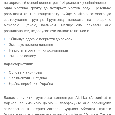
на акриловій основі концентрат 1:4 розвести у співвідношенні:
одна частина ґрунту до чотирьох частин води і ретельно
розмішати (з 1 л концентрату вийде 5 літрів готового до
застосування ґрунту). Ґрунтовку наносити на поверхню
маховою щіткою, валиком, малярським пензлем або
розпилювачем, не допускаючи калюж та патьоків.
Збільшує адгезію покриття до основи
Зменшує водопоглинання
Не містить органічних розчинників
Зміцнює основу
Характеристики:
Основа – акрилова
Час висихня - 1 година
Країна виробник - Україна
Бажаєте купити грунтовки концентрат Akrilika (Акриліка) в
Харкові за низькою ціною – телефонуйте або розміщуйте
замовлення в інтернет-магазині БудБаза Абсолют. Купити
будматеріали в інтернет-магазині СтройБаза Абсолют Харків