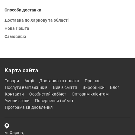
Способи доставки
Доставка по Харкову та області
Нова Пошта
Самовивіз
Карта сайта
товари
акції
доставка та оплата
про нас
послуги вантажників
вивіз сміття
виробники
блог
контакти
особистий кабінет
оптовим клієнтам
умови згоди
повернення і обмін
програма євідновлення
м. Харків,