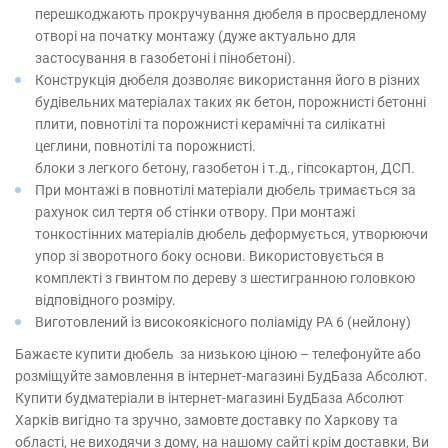
перешкоджають прокручування дюбеля в просвердленому
отворі на початку монтажу (дуже актуально для
застосування в газобетоні і пінобетоні).
Конструкція дюбеля дозволяє використання його в різних
будівельних матеріалах таких як бетон, порожнисті бетонні
плити, повнотілі та порожнисті керамічні та силікатні
цеглини, повнотілі та порожнисті.
блоки з легкого бетону, газобетон і т.д., гіпсокартон, ДСП.
При монтажі в повнотілі матеріали дюбель тримається за
рахунок сил тертя об стінки отвору. При монтажі
тонкостінних матеріалів дюбель деформується, утворюючи
упор зі зворотного боку основи. Використовується в
комплекті з гвинтом по дереву з шестигранною головкою
відповідного розміру.
Виготовлений із високоякісного поліаміду РА 6 (нейлону)
Бажаєте купити дюбель за низькою ціною – телефонуйте або
розміщуйте замовлення в інтернет-магазині БудБаза Абсолют.
Купити будматеріали в інтернет-магазині БудБаза Абсолют
Харків вигідно та зручно, замовте доставку по Харкову та
області, не виходячи з дому, на нашому сайті крім доставки, Ви