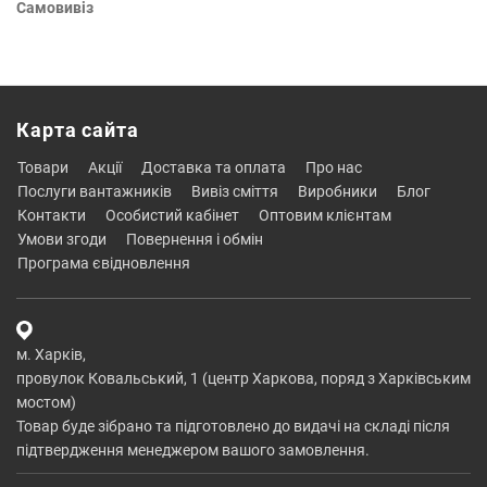
Самовивіз
Карта сайта
товари
акції
доставка та оплата
про нас
послуги вантажників
вивіз сміття
виробники
блог
контакти
особистий кабінет
оптовим клієнтам
умови згоди
повернення і обмін
програма євідновлення
м. Харків,
провулок Ковальський, 1 (центр Харкова, поряд з Харківським
мостом)
Товар буде зібрано та підготовлено до видачі на складі після
підтвердження менеджером вашого замовлення.