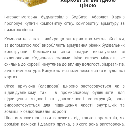
ціною
Інтернет-магазин будматеріалів БудБаза Абсолют Харків
пропонує купити композитну сітку, композитну арматуру за
низькою ціною.
Композитна сітка – найкраща альтернатива металевій сітки,
за допомогою якої виробляють армування різних будівельних
конструкцій. Композитна сітка кладки виконується зі
скловолокна з'єднаного смолми. Має високу міцність, не
схильна до корозії, нечутлива до впливу вологості, хімреагнтів,
зміни температури. Випускається комплексна сітка в рулонах і
картах.
Сітка армуюча (кладкова) широко застосовується як в
індивідуальному, так і в промисловому будівництві для
підвищення міцності та довговічності конструкцій, вона
використовується для підвищення якості внутрішніх та
зовнішніх оздоблювальних робіт.
Ціна композитної сітки залежить від таких параметрів, як
розміри комірки і діаметр прутка, з якого вона виготовлена,