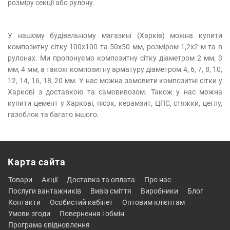
розміру секції або рулону.
У нашому будівельному магазині (Харків) можна купити
композитну сітку 100х100 та 50х50 мм, розміром 1,2х2 м та в
рулонах. Ми пропонуємо композитну сітку діаметром 2 мм, 3
мм, 4 мм, а також композитну арматуру діаметром 4, 6, 7, 8, 10,
12, 14, 16, 18, 20 мм. У нас можна замовити композитні сітки у
Харкові з доставкою та самовивозом. Також у нас можна
купити цемент у Харкові, пісок, керамзит, ЦПС, стяжки, цеглу,
газоблок та багато іншого.
Карта сайта
товари
акції
доставка та оплата
про нас
послуги вантажників
вивіз сміття
виробники
блог
контакти
особистий кабінет
оптовим клієнтам
умови згоди
повернення і обмін
програма євідновлення