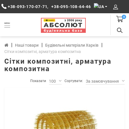
+38-093-170-07-71
,
+38-095-108-64-46
0
MENU
Наші товари
Будівельні матеріали Харків
Сітки композитні, арматура композитна
Сітки композитні, арматура
композитна
Показати
100
Сортувати:
За замовчуванням