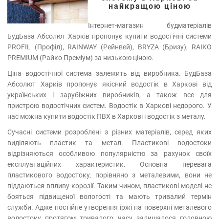
найкращою ціною
Інтернет-магазин будматеріалів
БудБаза Абсолют Харків пропонує купити водостічні системи
PROFIL (Профіл), RAINWAY (Рейнвей), BRYZA (Бризу), RAIKO
PREMIUM (Райко Преміум) за низькою ціною.
Ціна водостічної система залежить від виробника. БудБаза
Абсолют Харків пропонує якісний водостік в Харкові від
українських і зарубіжних виробників, а також все для
пристрою водостічних систем. Водостік в Харкові недорого. У
нас можна купити водостік ПВХ в Харкові і водостік з металу.
Сучасні системи розроблені з різних матеріалів, серед яких
виділяють пластик та метал. Пластикові водостоки
відрізняються особливою популярністю за рахунок своїх
експлуатаційних характеристик. Основна перевага
пластикового водостоку, порівняно з металевими, вони не
піддаються впливу корозії. Таким чином, пластикові моделі не
бояться підвищеної вологості та мають тривалий термін
служби. Адже постійне утворення іржі на поверхні металевого
водостоку протягом тривалого часу залишалося головною