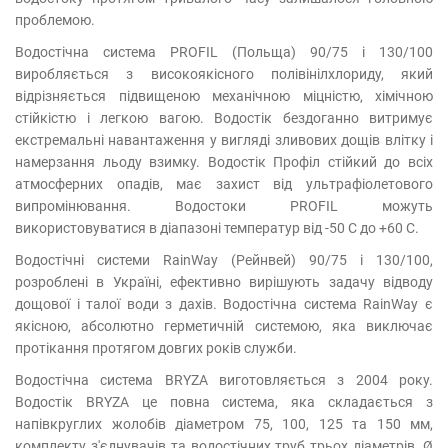
проблемою.
Водостічна система PROFIL (Польща) 90/75 і 130/100
виробляється з високоякісного полівінілхлориду, який
відрізняється підвищеною механічною міцністю, хімічною
стійкістю і легкою вагою. Водостік бездоганно витримує
екстремальні навантаження у вигляді зливових дощів влітку і
намерзання льоду взимку. Водостік Профіл стійкий до всіх
атмосферних опадів, має захист від ультрафіолетового
випромінювання. Водостоки PROFIL можуть
використовуватися в діапазоні температур від -50 С до +60 С.
Водостічні системи RainWay (Рейнвей) 90/75 і 130/100,
розроблені в Україні, ефективно вирішують задачу відводу
дощової і талої води з дахів. Водостічна система RainWay є
якісною, абсолютно герметичній системою, яка виключає
протікання протягом довгих років служби.
Водостічна система BRYZA виготовляється з 2004 року.
Водостік BRYZA це повна система, яка складається з
напівкруглих жолобів діаметром 75, 100, 125 та 150 мм,
комплекту з'єднувачів та водостічних труб трьох діаметрів, Ø