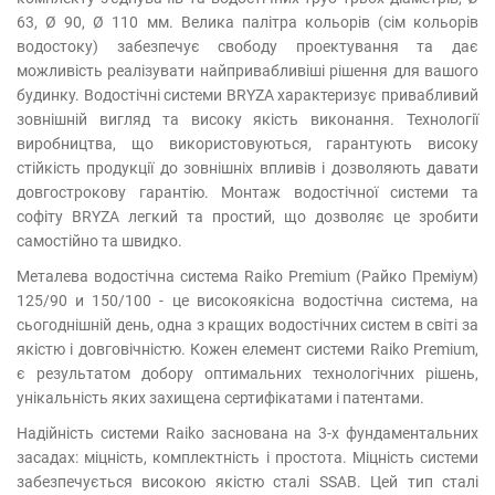
63, Ø 90, Ø 110 мм. Велика палітра кольорів (сім кольорів
водостоку) забезпечує свободу проектування та дає
можливість реалізувати найпривабливіші рішення для вашого
будинку. Водостічні системи BRYZA характеризує привабливий
зовнішній вигляд та високу якість виконання. Технології
виробництва, що використовуються, гарантують високу
стійкість продукції до зовнішніх впливів і дозволяють давати
довгострокову гарантію. Монтаж водостічної системи та
софіту BRYZA легкий та простий, що дозволяє це зробити
самостійно та швидко.
Металева водостічна система Raiko Premium (Райко Преміум)
125/90 и 150/100 - це високоякісна водостічна система, на
сьогоднішній день, одна з кращих водостічних систем в світі за
якістю і довговічністю. Кожен елемент системи Raiko Premium,
є результатом добору оптимальних технологічних рішень,
унікальність яких захищена сертифікатами і патентами.
Надійність системи Raiko заснована на 3-х фундаментальних
засадах: міцність, комплектність і простота. Міцність системи
забезпечується високою якістю сталі SSAB. Цей тип сталі