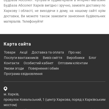
БудБаза Абсолют. Купувати будматеріали в інтернет-магазині
БудБаза Абсолют Харків вигідно і зручно, замовте доставку по
Харкову і області, не виходячи з дому, на нашому сайті крім
доставки, Ви можете також замовити занесення будівельних
матеріалів. Телефонуйте!
Карта сайта
товари
акції
доставка та оплата
про нас
послуги вантажників
вивіз сміття
виробники
блог
контакти
особистий кабінет
оптовим клієнтам
умови згоди
повернення і обмін
програма євідновлення
м. Харків,
провулок Ковальський, 1 (центр Харкова, поряд з Харківським
мостом)