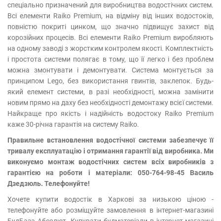
спеціально призначений для виробництва водостічних систем.
Всі елементи Raiko Premium, на відміну від інших водостоків,
повністю покриті цинком, що значно підвищує захист від
корозійних процесів. Всі елементи Raiko Premium виробляють
на одному заводі з жорстким контролем якості. Комплектність
і простота системи полягає в тому, що її легко і без проблем
можна змонтувати і демонтувати. Система монтується за
принципом Lego, без використання гвинтів, заклепок. Будь-
який елемент системи, в разі необхідності, можна замінити
новим прямо на даху без необхідності демонтажу всієї системи.
Найкраще про якість і надійність водостоку Raiko Premium
каже 30-річна гарантія на систему Raiko.
Правильне встановлення водостічної системи забезпечує її
тривалу експлуатацію і отримання гарантії від виробника. Ми
виконуємо монтаж водостічних систем всіх виробників з
гарантією на роботи і матеріали: 050-764-98-45 Василь
Дзедзюль. Телефонуйте!
Хочете купити водостік в Харкові за низькою ціною -
телефонуйте або розміщуйте замовлення в інтернет-магазині