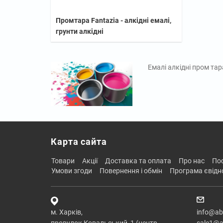
Промтара Fantazia - алкідні емалі,
грунти алкідні
Емалі алкідні пром тар
Карта сайта
товари
акції
доставка та оплата
про нас
п
умови згоди
повернення і обмін
програма євід
м. Харків,
info@ab