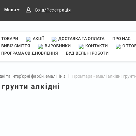
Мова
Вхід/Реєстрація
ТОВАРИ
АКЦІЇ
ДОСТАВКА ТА ОПЛАТА
ПРО НАС
ВИВІЗ СМІТТЯ
ВИРОБНИКИ
КОНТАКТИ
ОПТОВ
ПРОГРАМА ЄВІДНОВЛЕННЯ
БУДІВЕЛЬНІ РОБОТИ
та інтер'єрні фарби, емалі і ін.)
Промтара - емалі алкідні, грунти
 грунти алкідні