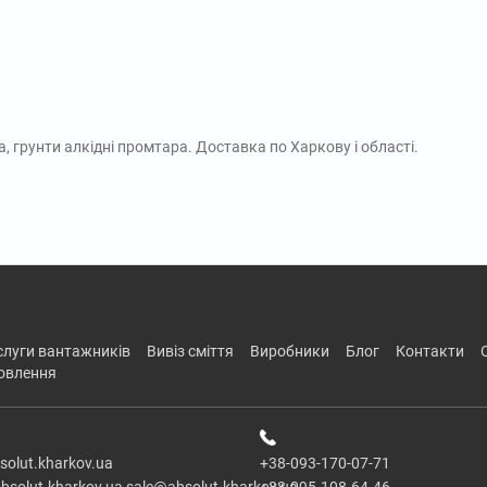
а, грунти алкідні промтара. Доставка по Харкову і області.
ослуги вантажників
вивіз сміття
виробники
блог
контакти
новлення
solut.kharkov.ua
+38-093-170-07-71