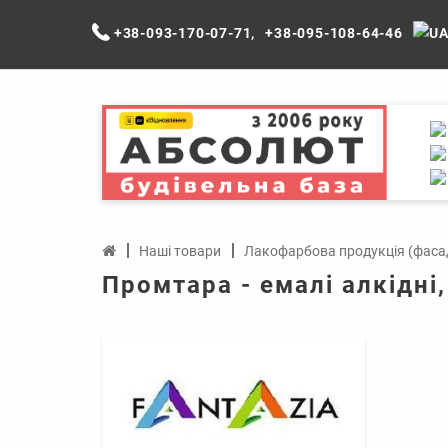
+38-093-170-07-71
,
+38-095-108-64-46
Наші товари
Лакофарбова продукція (фасадні 
Промтара - емалі алкідні,