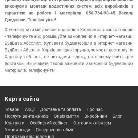
виконуємо монтаж водостічних систем всіх виробників з
гарантією на роботи і матеріали: 050-764-98-45 Василь
Дзедзюль. Телефонуйте!
Хочете купити металевий водостік в Харкові за низькою ціною
- телефонуйте або розміщуйте замовлення в інтернет-магазині
БудБаза Абсолют. Купувати будматеріали в інтернет-магазині
БудБаза Абсолют Харків вигідно і зручно, замовте доставку по
Харкову і області, не виходячи з дому, на нашому сайті крім
доставки, Ви можете також замовити занесення будівельних
матеріалів. Телефонуйте!
Карта сайта
товари
акції
доставка та оплата
про нас
послуги вантажників
вивіз сміття
виробники
блог
контакти
особистий кабінет
оптовим клієнтам
умови згоди
повернення і обмін
програма євідновлення