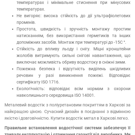
температурах і мінімальне стиснення при мінусових
температурах.
Не вигоряє: висока стійкість до дії ультрафіолетових
променів.
Простота, швидкість і зручність монтажу простим
натисканням, без використання герметиків та інших
допоміжних засобів. Монтаж при температурі до -15С °.
Стійкість до впливу льоду і снігу. Міцні кронштейни
жолобів витримують сильні снігові навантаження, що
виключає можливість обриву водостоку в сніжні зими.
Пожежна безпека і відсутність виділень шкідливих
речовин у разі виникнення пожежі. Відповідає
сертифікату ISO 1716.
Екологічність: відповідає всім нормам з охорони
навколишнього середовища ISO 14001.
Металевий водостік з поліуретановим покриттям в Харкові за
найкращою ціною. Сучасний дизайн в поєднанні з відмінною
якістю і довговічністю. Купити водостік метал в Харкові легко.
Правильне встановлення водостічної системи забезпечує її
тривалу експлуатацію і отримання гарантії від виробника. Ми