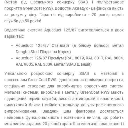
(метал від шведського концерну SSAB і поліуретанове
покриття GreenCoat RWS). Водостік Акведук - це фінська якість
за розумну ціну. Гарантія від виробника - 20 років, термін
служби до 50 років!
Водостічна система Aqueduct 125/87 виготовляється в двох
варіантах:
Aqueduct 125/87 Стандарт (в білому кольорі, метал
Dongbu Steel Південна Корея)
Aqueduct 125/87 Преміум (RAL 8019, RAL 8017, RAL 8004,
RAL 9005, RAL 3009, метал SSAB Швеція)
Унікальною розробкою концерну SSAB є матеріал з
нанесенням GreenCoat RWS - двостороннє полімерне покриття,
спеціально створене для виробництва водостічних систем.
Металеві системи, вироблені з металу GreenCoat RWS мають
підвищений термін служби, високі антикорозійні властивості,
винятковий блиск і стійкість кольору до ультрафіолетового
випромінювання. Завдяки цим факторам досягається
найкраща функціональність і естетичний вигляд, що робить
можливим надання 20-річної гарантії на естетичні властивості і