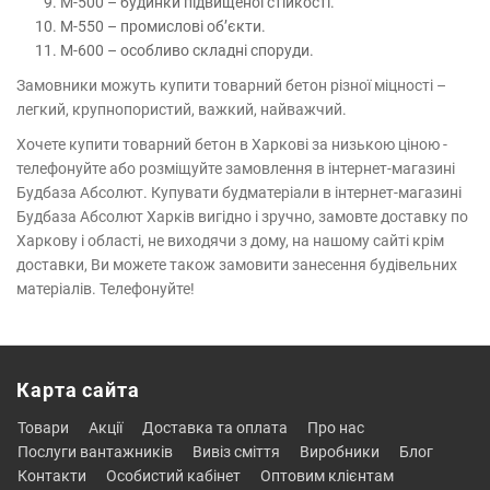
М-500 – будинки підвищеної стійкості.
М-550 – промислові об’єкти.
М-600 – особливо складні споруди.
Замовники можуть купити товарний бетон різної міцності –
легкий, крупнопористий, важкий, найважчий.
Хочете купити товарний бетон в Харкові за низькою ціною -
телефонуйте або розміщуйте замовлення в інтернет-магазині
Будбаза Абсолют. Купувати будматеріали в інтернет-магазині
Будбаза Абсолют Харків вигідно і зручно, замовте доставку по
Харкову і області, не виходячи з дому, на нашому сайті крім
доставки, Ви можете також замовити занесення будівельних
матеріалів. Телефонуйте!
Карта сайта
товари
акції
доставка та оплата
про нас
послуги вантажників
вивіз сміття
виробники
блог
контакти
особистий кабінет
оптовим клієнтам