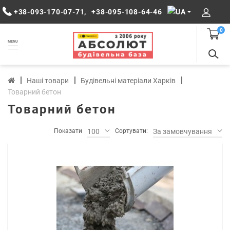
+38-093-170-07-71
,
+38-095-108-64-46
0
MENU
Наші товари
Будівельні матеріали Харків
Товарний бетон
Товарний бетон
Показати
100
Сортувати:
За замовчуванням