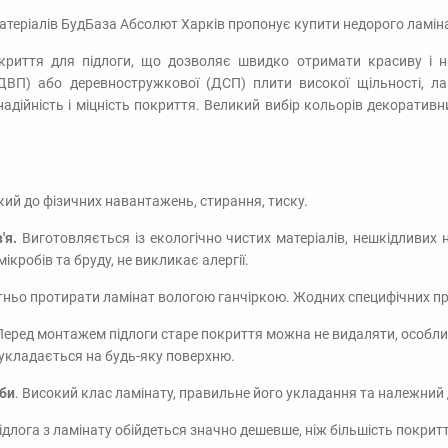
атеріалів БудБаза Абсолют Харків пропонує купити недорого ламіна
криття для підлоги, що дозволяє швидко отримати красиву і на
ДВП) або деревностружкової (ДСП) плити високої щільності, л
надійність і міцність покриття. Великий вибір кольорів декоратив
йкий до фізичних навантажень, стирання, тиску.
'я.
Виготовляється із екологічно чистих матеріалів, нешкідливих 
ікробів та бруду, не викликає алергії.
ньо протирати ламінат вологою ганчіркою. Жодних специфічних пр
Перед монтажем підлоги старе покриття можна не видаляти, особлив
укладається на будь-яку поверхню.
би
. Високий клас ламінату, правильне його укладання та належний
Підлога з ламінату обійдеться значно дешевше, ніж більшість покритт