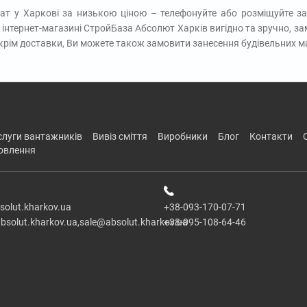
ат у Харкові за низькою ціною – телефонуйте або розміщуйте за
 інтернет-магазині СтройБаза Абсолют Харків вигідно та зручно, за
 крім доставки, Ви можете також замовити занесення будівельних ма
ослуги вантажників
вивіз сміття
виробники
блог
контакти
новлення
solut.kharkov.ua
+38-093-170-07-71
bsolut.kharkov.ua,sale@absolut.kharkov.ua
+38-095-108-64-46