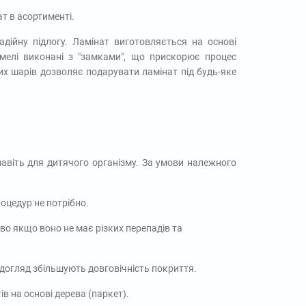
т в асортименті.
дійну підлогу. Ламінат виготовляється на основі
амелі виконані з "замками", що прискорює процес
них шарів дозволяє подарувати ламінат під будь-яке
навіть для дитячого організму. За умови належного
оцедур не потрібно.
о якщо воно не має різких перепадів та
 догляд збільшують довговічність покриття.
ів на основі дерева (паркет).