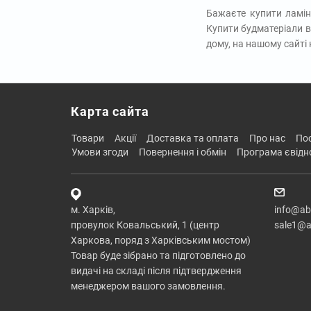
Бажаєте купити ламін
Купити будматеріали в
дому, на нашому сайті
Карта сайта
товари
акції
доставка та оплата
про нас
п
умови згоди
повернення і обмін
програма євід
м. Харків,
info@ab
провулок Ковальський, 1 (центр
sale1@a
Харкова, поряд з Харківським мостом)
Товар буде зібрано та підготовлено до
видачі на складі після підтвердження
менеджером вашого замовлення.