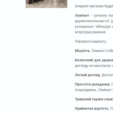
Інтернет-магазин будм
Ламінат
- сучасне по
деревноволокнистої (
укладання і збільшує 
інтер'єрне рішення.
Переваги ламінату
Міцність
. Ламінат сті
Безпечний для здоров
догляду не накопичує м
Легкий догляд.
Достат
Простота укладання.
пошкоджень. Ламінат 
Тривалий термін служ
Прийнятна вартість
. 