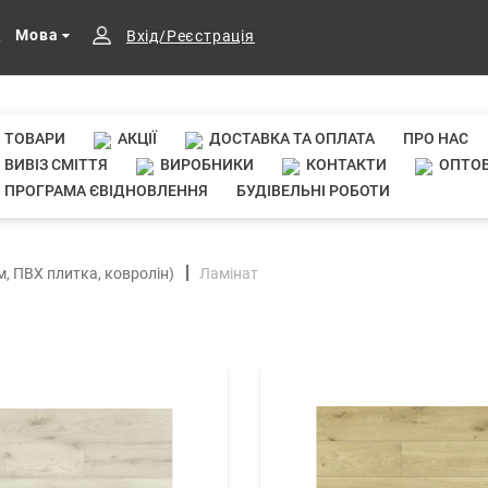
Мова
Вхід/Реєстрація
ТОВАРИ
АКЦІЇ
ДОСТАВКА ТА ОПЛАТА
ПРО НАС
ВИВІЗ СМІТТЯ
ВИРОБНИКИ
КОНТАКТИ
ОПТОВ
ПРОГРАМА ЄВІДНОВЛЕННЯ
БУДІВЕЛЬНІ РОБОТИ
м, ПВХ плитка, ковролін)
Ламінат