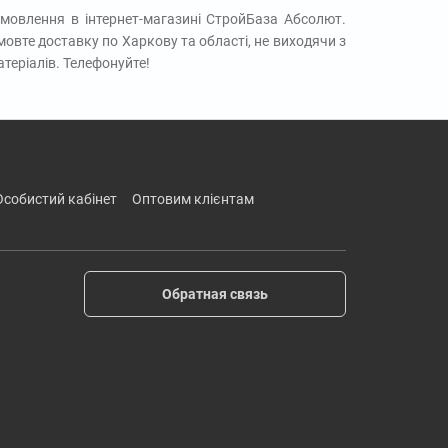
мовлення в інтернет-магазині СтройБаза Абсолют.
мовте доставку по Харкову та області, не виходячи з
теріалів. Телефонуйте!
особистий кабінет
оптовим клієнтам
Обратная связь