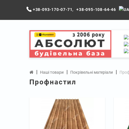
+38-093-170-07-71
,
+38-095-108-64-46
Наші товари
Покрівельні матеріали
Проф
Профнастил