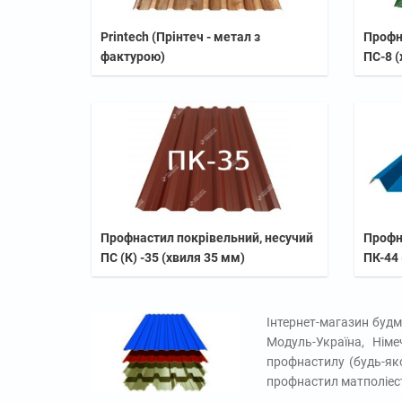
Printech (Прінтеч - метал з
Профн
фактурою)
ПС-8 (
Профнастил покрівельний, несучий
Профн
ПС (К) -35 (хвиля 35 мм)
ПК-44 
Інтернет-магазин будм
Модуль-Україна, Німе
профнастилу (будь-яко
профнастил матполіест