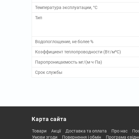
Температура эксплуатации, °C
Тип
Водопоглощение, не более %
Коэффициент теплопроводности (Вт/мºС)
Паропроницаемость мг/(м·ч·Па)
Срок службы
Карта сайта
товари
акції
доставка та оплата
про нас
п
умови згоди
повернення і обмін
програма євід