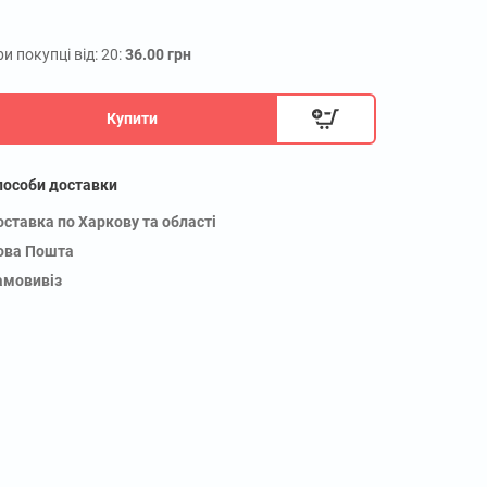
и покупці від: 20:
36.00 грн
Купити
пособи доставки
оставка по Харкову та області
ова Пошта
амовивіз