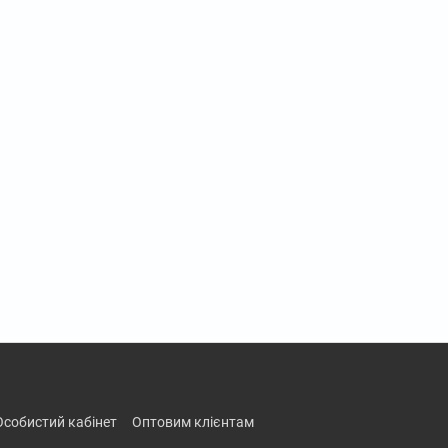
особистий кабінет
оптовим клієнтам