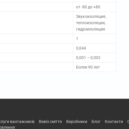
от -80 до +80
Звукоизоляция,
теплоизоляция,
гидроизоляция
1
0,044
0,001 – 0,002
Более 90 лет
ослуги вантажників
вивіз сміття
виробники
блог
контакти
новлення