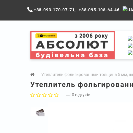
+38-093-170-07-71
,
+38-095-108-64-46
Утеплитель фольгированный толщина 5 мм, ши
Утеплитель фольгированн
0 відгуків