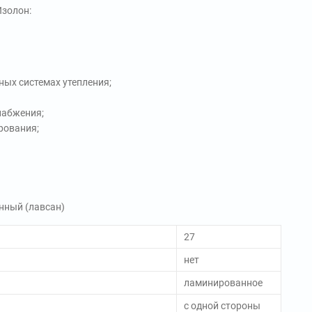
Изолон:
ых системах утепления;
набжения;
рования;
нный (лавсан)
27
нет
ламинированное
с одной стороны