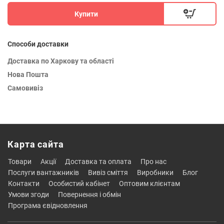
Купити
Способи доставки
Доставка по Харкову та області
Нова Пошта
Самовивіз
Карта сайта
товари
акції
доставка та оплата
про нас
послуги вантажників
вивіз сміття
виробники
блог
контакти
особистий кабінет
оптовим клієнтам
умови згоди
повернення і обмін
програма євідновлення