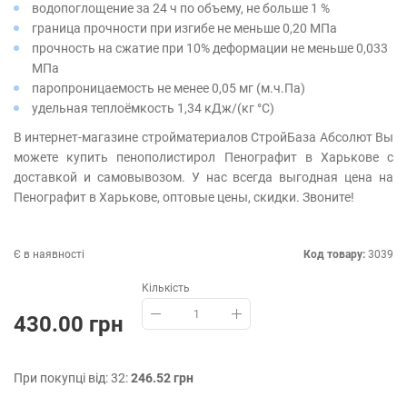
водопоглощение за 24 ч по объему, не больше 1 %
граница прочности при изгибе не меньше 0,20 МПа
прочность на сжатие при 10% деформации не меньше 0,033
МПа
паропроницаемость не менее 0,05 мг (м.ч.Па)
удельная теплоёмкость 1,34 кДж/(кг °С)
В интернет-магазине стройматериалов СтройБаза Абсолют Вы
можете купить пенополистирол Пенографит в Харькове с
доставкой и самовывозом. У нас всегда выгодная цена на
Пенографит в Харькове, оптовые цены, скидки. Звоните!
Є в наявності
Код товару:
3039
Кількість
430.00 грн
При покупці від: 32:
246.52 грн