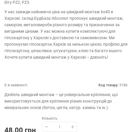
біту PZ2, PZ3 .
У нас завжди найнижча ціна на швидкий монтаж 6х40 в
Харкові. склад БудБаза Абсолют пропонує швидкий монтаж,
саморізи, металовироби різного розміру та призначення за
вигідними цінами. У нас можна купити комплектуючі для
гіпсокартону у Харкові з доставкою та самовивозом. Ми
пропонуємо гіпсокартон Харків за низькою ціною, профілю для
гіпсокартону, шпаклівки, штукатурки, клею та багато іншого.
Хочете купити швидкий монтаж у Харкові – дзвоніть!
Є в наявності
Код товару:
3186
Дюбель швидкий монтаж – це універсальне кріплення, що
використовується для кріплення різних конструкцій до
мінеральних основ (бетон, цегла, натур. камінь та ін.).
Кількість
48.00 грн