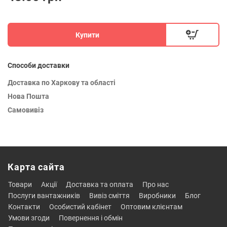
Купити
Способи доставки
Доставка по Харкову та області
Нова Пошта
Самовивіз
Карта сайта
товари
акції
доставка та оплата
про нас
послуги вантажників
вивіз сміття
виробники
блог
контакти
особистий кабінет
оптовим клієнтам
умови згоди
повернення і обмін