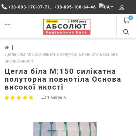
+38-093-170-07-71
,
+38-095-108-64-46
0
MENU
Цегла біла М:150 силікатна полуторна повнотіла Основа
високої якості
Цегла біла М:150 силікатна
полуторна повнотіла Основа
високої якості
1 відгуків