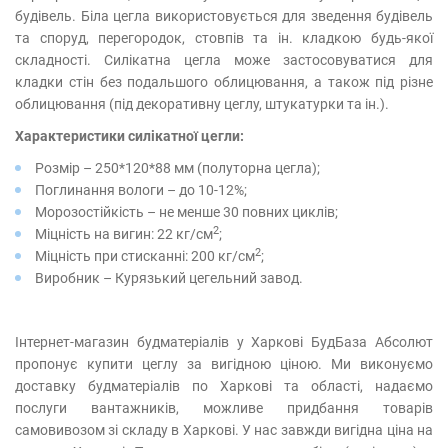
будівель. Біла цегла використовується для зведення будівель
та споруд, перегородок, стовпів та ін. кладкою будь-якої
складності. Силікатна цегла може застосовуватися для
кладки стін без подальшого облицювання, а також під різне
облицювання (під декоративну цеглу, штукатурки та ін.).
Характеристики силікатної цегли:
Розмір – 250*120*88 мм (полуторна цегла);
Поглинання вологи – до 10-12%;
Морозостійкість – не менше 30 повних циклів;
2
Міцність на вигин: 22 кг/см
;
2
Міцність при стисканні: 200 кг/см
;
Виробник – Курязький цегельний завод.
Інтернет-магазин будматеріалів у Харкові БудБаза Абсолют
пропонує купити цеглу за вигідною ціною. Ми виконуємо
доставку будматеріалів по Харкові та області, надаємо
послуги вантажників, можливе придбання товарів
самовивозом зі складу в Харкові. У нас завжди вигідна ціна на