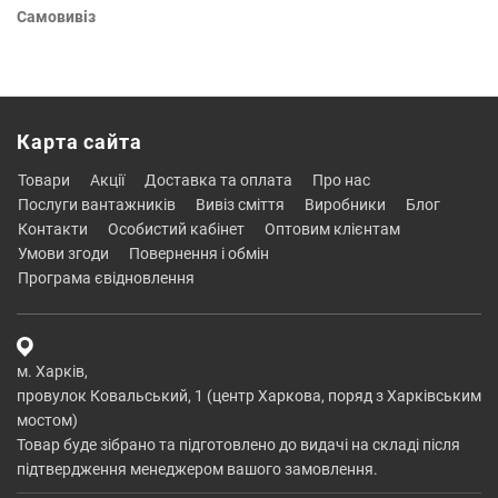
Самовивіз
Карта сайта
товари
акції
доставка та оплата
про нас
послуги вантажників
вивіз сміття
виробники
блог
контакти
особистий кабінет
оптовим клієнтам
умови згоди
повернення і обмін
програма євідновлення
м. Харків,
провулок Ковальський, 1 (центр Харкова, поряд з Харківським
мостом)
Товар буде зібрано та підготовлено до видачі на складі після
підтвердження менеджером вашого замовлення.