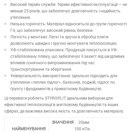
Високий термін служби: Термін ефективної експлуатації — не
менше 25 років, що забезпечує довговічність і надійність
утеплення.
Низька горючість: Матеріал відноситься до групи горючості
Г4, що забезпечує високий рівень безпеки.
Легкість у монтажі: Легкі та зручні в обробці плити
дозволяють швидко і зручно монтувати теплоізоляцію.
УФ-стабілізована упаковка: Продукція пакується в УФ-
стабілізовану плівку, що забезпечує її захист від шкідливих
впливів сонячного випромінювання під час
транспортування та зберігання.
Універсальність використання: Ідеально підходить для
утеплення «теплих підлог», балконів, лоджій, підлог по
ґрунту і фундаментів у приватному будівництві.
Ці переваги роблять STYROPLIT ідеальним вибором для
ефективної теплоізоляції в житловому будівництві та інших
сферах, де важлива висока якість та довговічність матеріалу.
20мм:
100 кПа