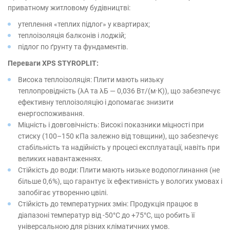
приватному житловому будівництві:
утеплення «теплих підлог» у квартирах;
теплоізоляція балконів і лоджій;
підлог по ґрунту та фундаментів.
Переваги XPS STYROPLIT:
Висока теплоізоляція: Плити мають низьку
теплопровідність (λА та λБ — 0,036 Вт/(м·К)), що забезпечує
ефективну теплоізоляцію і допомагає знизити
енергоспоживання.
Міцність і довговічність: Високі показники міцності при
стиску (100–150 кПа залежно від товщини), що забезпечує
стабільність та надійність у процесі експлуатації, навіть при
великих навантаженнях.
Стійкість до води: Плити мають низьке водопоглинання (не
більше 0,6%), що гарантує їх ефективність у вологих умовах і
запобігає утворенню цвілі.
Стійкість до температурних змін: Продукція працює в
діапазоні температур від -50°C до +75°C, що робить її
універсальною для різних кліматичних умов.