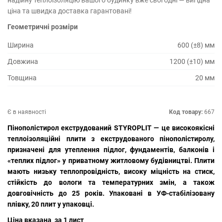
надійну теплоізоляцію вашого будинку вже сьогодні — вигідна
ціна та швидка доставка гарантовані!
Геометричні розміри
Ширина
600 (±8) мм
Довжина
1200 (±10) мм
Товщина
20 мм
Є в наявності
Код товару:
667
Пінополістирол екструдований STYROPLIT — це високоякісні
теплоізоляційні плити з екструдованого пінополістиролу,
призначені для утеплення підлог, фундаментів, балконів і
«теплих підлог» у приватному житловому будівництві. Плити
мають низьку теплопровідність, високу міцність на стиск,
стійкість до вологи та температурних змін, а також
довговічність до 25 років. Упаковані в УФ-стабілізовану
плівку, 20 плит у упаковці.
Ціна вказана за 1 лист