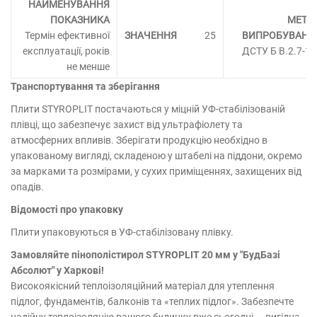
Термін ефективної
25
експлуатації, років
ДСТУ Б В.2.7-18
не менше
Транспортування та зберігання
Плити STYROPLIT постачаються у міцній УФ-стабілізованій
плівці, що забезпечує захист від ультрафіолету та
атмосферних впливів. Зберігати продукцію необхідно в
упакованому вигляді, складеною у штабелі на піддони, окремо
за марками та розмірами, у сухих приміщеннях, захищених від
опадів.
Відомості про упаковку
Плити упаковуються в УФ-стабілізовану плівку.
Замовляйте пінополістирол STYROPLIT 20 мм у "БудБазі
Абсолют" у Харкові!
Високоякісний теплоізоляційний матеріал для утеплення
підлог, фундаментів, балконів та «теплих підлог». Забезпечте