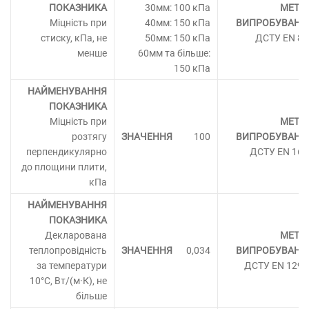
30мм: 100 кПа
Міцність при
40мм: 150 кПа
стиску, кПа, не
50мм: 150 кПа
ДСТУ ЕN 82
менше
60мм та більше:
150 кПа
Міцність при
розтягу
100
перпендикулярно
ДСТУ EN 160
до площини плити,
кПа
Декларована
теплопровідність
0,034
за температури
ДСТУ EN 1293
10°С, Вт/(м·К), не
більше