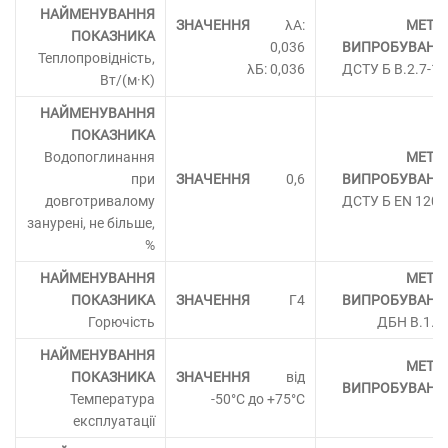
λА:
0,036
Теплопровідність,
λБ: 0,036
ДСТУ Б В.2.7-18
Вт/(м·К)
Водопоглинання
при
0,6
довготривалому
ДСТУ Б EN 1208
занурені, не більше,
%
Г4
Горючість
ДБН В.1.1-
від
Температура
-50°C до +75°C
експлуатації