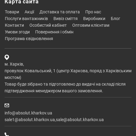
Карта сайта
товари
акції
доставка та оплата
про нас
послуги вантажників
вивіз сміття
виробники
блог
контакти
особистий кабінет
оптовим клієнтам
умови згоди
повернення і обмін
програма євідновлення
м. Харків,
провулок Ковальський, 1 (центр Харкова, поряд з Харківським
мостом)
Товар буде зібрано та підготовлено до видачі на складі після
підтвердження менеджером вашого замовлення.
info@absolut.kharkov.ua
sale1@absolut.kharkov.ua,sale@absolut.kharkov.ua