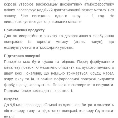
корозії, утворює високоміцну декоративну атмосферостійку
плівку, забезпечує надійний довготривалий захист металу. Без
запаху. Час висихання одного шару – 1 год. Не
використовується для оцинкованих металів.
Призначення продукту
Для антикорозійного захисту та декоративного фарбування
поверхонь із чорного металу (сталь, чавун), що
експлуатуються в атмосферних умовах.
Підготовка поверхні
Поверхня має бути сухою та міцною. Перед фарбуванням
металеву поверхню механічно очистити від пухкого неміцного
шару іржі і окалини, що неміцно тримається, бруду, масел,
жиру, пилу та ін. З раніше пофарбованої поверхні видалити
фарбу, що відшаровується. Поверхню знежирити та висушити.
Гладким поверхням надати шорсткості.
Витрата
До 9,5 м/л нерозведеної емалі на один шар. Витрата залежить
від кольору, типу та підготовки поверхні, кольору ґрунтовки-
емалі.