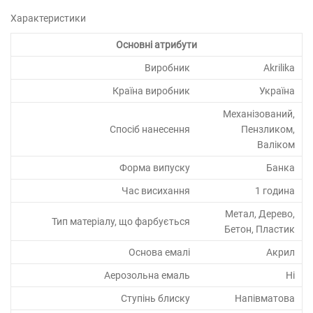
Характеристики
Основні атрибути
Виробник
Akrilika
Країна виробник
Україна
Механізований,
Спосіб нанесення
Пензликом,
Валіком
Форма випуску
Банка
Час висихання
1 година
Метал, Дерево,
Тип матеріалу, що фарбується
Бетон, Пластик
Основа емалі
Акрил
Аерозольна емаль
Ні
Ступінь блиску
Напівматова