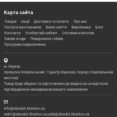
Карта сайта
товари
акції
доставка та оплата
про нас
послуги вантажників
вивіз сміття
виробники
блог
контакти
особистий кабінет
оптовим клієнтам
умови згоди
повернення і обмін
програма євідновлення
м. Харків,
провулок Ковальський, 1 (центр Харкова, поряд з Харківським
мостом)
Товар буде зібрано та підготовлено до видачі на складі після
підтвердження менеджером вашого замовлення.
info@absolut.kharkov.ua
sale1@absolut.kharkov.ua,sale@absolut.kharkov.ua