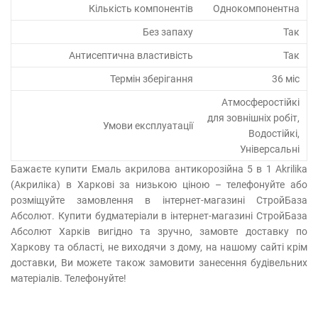
Кількість компонентів
Однокомпонентна
Без запаху
Так
Антисептична властивість
Так
Термін зберігання
36 міс
Атмосферостійкі
для зовнішніх робіт,
Умови експлуатації
Водостійкі,
Універсальні
Бажаєте купити Емаль акрилова антикорозійна 5 в 1 Akrilika
(Акриліка) в Харкові за низькою ціною – телефонуйте або
розміщуйте замовлення в інтернет-магазині СтройБаза
Абсолют. Купити будматеріали в інтернет-магазині СтройБаза
Абсолют Харків вигідно та зручно, замовте доставку по
Харкову та області, не виходячи з дому, на нашому сайті крім
доставки, Ви можете також замовити занесення будівельних
матеріалів. Телефонуйте!