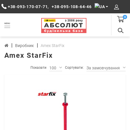
+38-093-170-07-71
,
+38-095-108-64-46
0
MENU
Виробник
Amex StarFix
Amex StarFix
Показати
100
Сортувати:
За замовчуванням