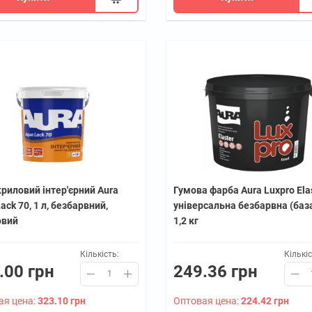
риловий інтер'єрний Aura
Гумова фарба Aura Luxpro Ela
ack 70, 1 л, безбарвний,
універсальна безбарвна (баз
овий
1,2 кг
Кількість:
Кількіс
.00 грн
249.36 грн
ая цена:
323.10 грн
Оптовая цена:
224.42 грн