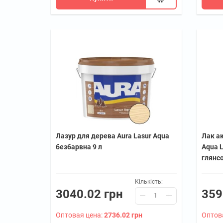
Лазур для дерева Aura Lasur Aqua
Лак ак
безбарвна 9 л
Aqua L
глянс
Кількість:
3040.02 грн
359
Оптовая цена:
2736.02 грн
Оптов