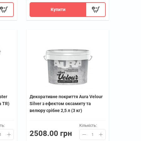
Купити
ster
Декоративне покриття Aura Velour
а TR)
Silver з ефектом оксамиту та
велюру срібне 2,5 л (3 кг)
ть:
Кількість:
2508.00 грн