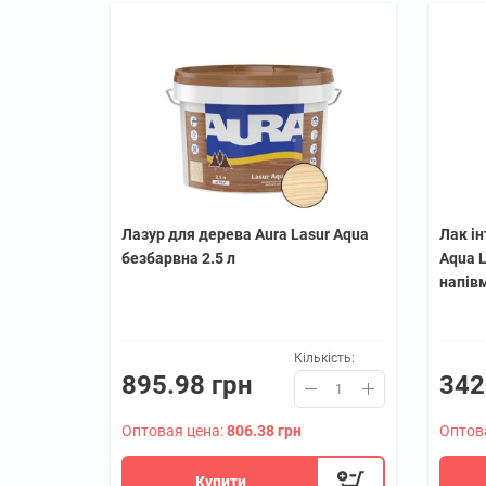
Лазур для дерева Aura Lasur Aqua
Лак ін
безбарвна 2.5 л
Aqua L
напів
Кількість:
895.98 грн
342
Оптовая цена:
806.38 грн
Оптов
Купити