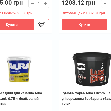
5.00 грн
1203.12 грн
ая цена:
2695.50 грн
Оптовая цена:
1082.81 грн
Купити
Купити
асадний для каменю Aura
Гумова фарба Aura Luxpro Ela
Lack, 0,75 л, безбарвний,
універсальна безбарвна (баз
овий
12 кг