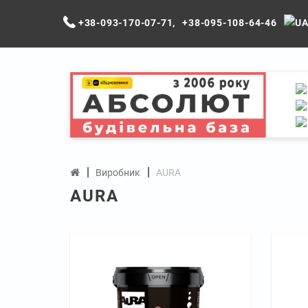
+38-093-170-07-71
,
+38-095-108-64-46
Виробник
AURA
AURA