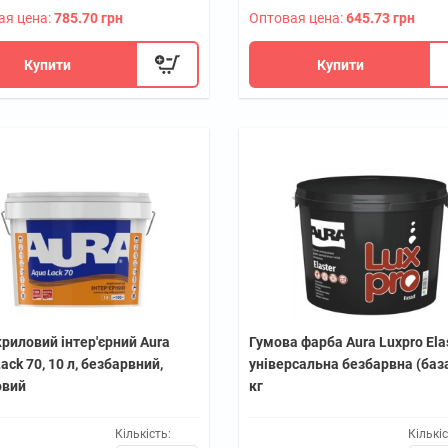
ая цена:
785.70 грн
Оптовая цена:
645.73 грн
Купити
Купити
риловий інтер'єрний Aura
Гумова фарба Aura Luxpro Ela
ack 70, 10 л, безбарвний,
універсальна безбарвна (база
овий
кг
Кількість:
Кількіс