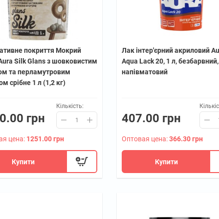
ативне покриття Мокрий
Лак інтер'єрний акриловий Au
ura Silk Glans з шовковистим
Aqua Lack 20, 1 л, безбарвний,
ом та перламутровим
напівматовий
м срібне 1 л (1,2 кг)
Кількість:
Кількіс
0.00 грн
407.00 грн
ая цена:
1251.00 грн
Оптовая цена:
366.30 грн
Купити
Купити