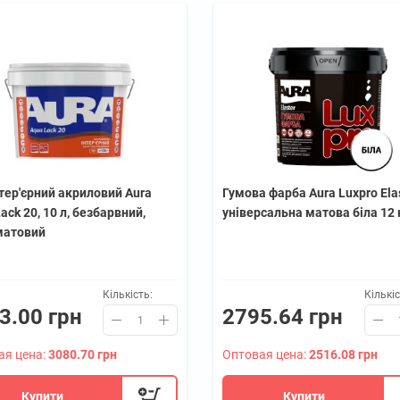
тер'єрний акриловий Aura
Гумова фарба Aura Luxpro Ela
ack 20, 10 л, безбарвний,
універсальна матова біла 12 
матовий
Кількість:
Кількіс
3.00 грн
2795.64 грн
ая цена:
3080.70 грн
Оптовая цена:
2516.08 грн
Купити
Купити