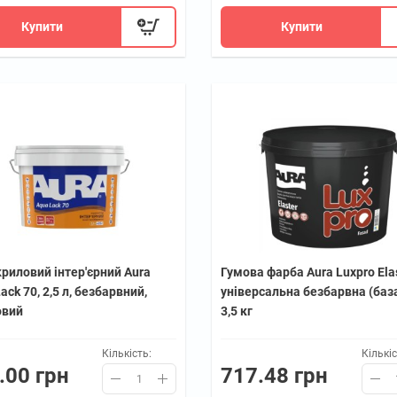
Купити
Купити
риловий інтер'єрний Aura
Гумова фарба Aura Luxpro Ela
ack 70, 2,5 л, безбарвний,
універсальна безбарвна (баз
овий
3,5 кг
Кількість:
Кількіс
.00 грн
717.48 грн