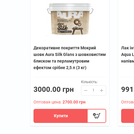
Декоративне покриття Мокрий
Лак ін
шовк Aura Silk Glans з шовковистим
Aqua L
блиском та перламутровим
напів
ефектом срібне 2,5 л (3 кг)
Кількість:
3000.00 грн
991
Оптовая цена:
2700.00 грн
Оптов
Купити