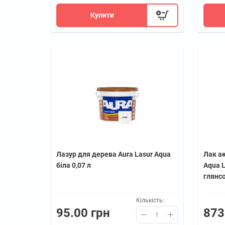
Купити
Лазур для дерева Aura Lasur Aqua
Лак ак
біла 0,07 л
Aqua L
глянс
Кількість:
95.00 грн
873