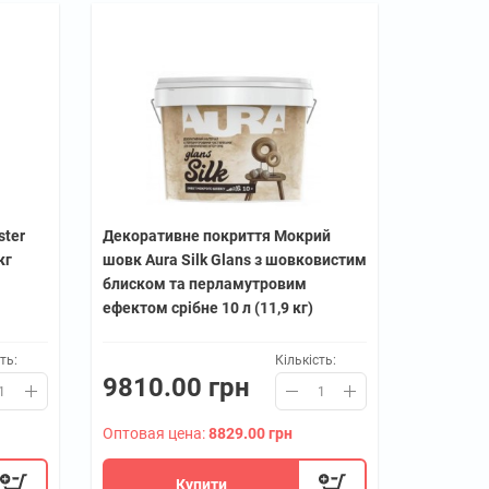
ster
Декоративне покриття Мокрий
кг
шовк Aura Silk Glans з шовковистим
блиском та перламутровим
ефектом срібне 10 л (11,9 кг)
ть:
Кількість:
9810.00 грн
Оптовая цена:
8829.00 грн
Купити