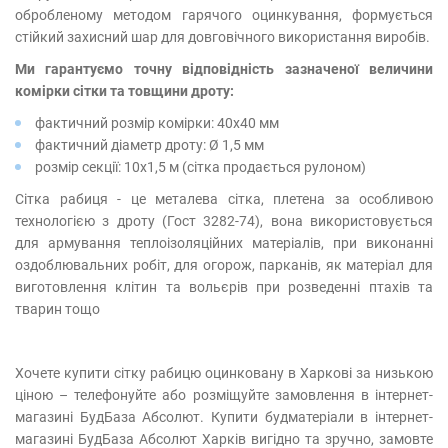
обробленому методом гарячого оцинкування, формується
стійкий захисний шар для довговічного використання виробів.
Ми гарантуємо точну відповідність зазначеної величини
комірки сітки та товщини дроту:
фактичний розмір комірки: 40х40 мм
фактичний діаметр дроту: Ø 1,5 мм
розмір секції: 10х1,5 м (сітка продається рулоном)
Сітка рабиця - це металева сітка, плетена за особливою
технологією з дроту (Гост 3282-74), вона використовується
для армування теплоізоляційних матеріалів, при виконанні
оздоблювальних робіт, для огорож, парканів, як матеріал для
виготовлення клітин та вольєрів при розведенні птахів та
тварин тощо
Хочете купити сітку рабицю оцинковану в Харкові за низькою
ціною – телефонуйте або розміщуйте замовлення в інтернет-
магазині БудБаза Абсолют. Купити будматеріали в інтернет-
магазині БудБаза Абсолют Харків вигідно та зручно, замовте