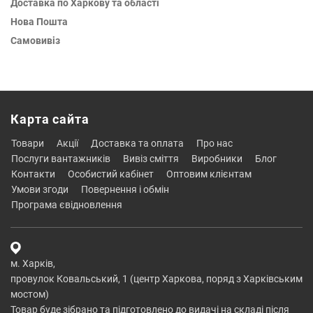
Доставка по Харкову та області
Нова Пошта
Самовивіз
Карта сайта
товари
акції
доставка та оплата
про нас
послуги вантажників
вивіз сміття
виробники
блог
контакти
особистий кабінет
оптовим клієнтам
умови згоди
повернення і обмін
програма євідновлення
м. Харків,
провулок Ковальський, 1 (центр Харкова, поряд з Харківським
мостом)
Товар буде зібрано та підготовлено до видачі на складі після