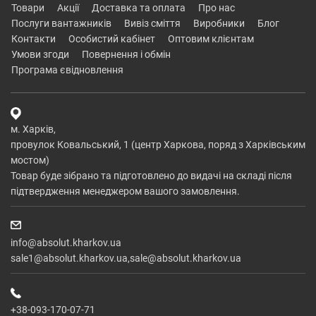
товари
акції
доставка та оплата
про нас
послуги вантажників
вивіз сміття
виробники
блог
контакти
особистий кабінет
оптовим клієнтам
умови згоди
повернення і обмін
програма євідновлення
м. Харків,
провулок Ковальський, 1 (центр Харкова, поряд з Харківським
мостом)
Товар буде зібрано та підготовлено до видачі на складі після
підтвердження менеджером вашого замовлення.
info@absolut.kharkov.ua
sale1@absolut.kharkov.ua,sale@absolut.kharkov.ua
+38-093-170-07-71