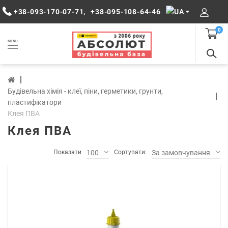
+38-093-170-07-71
,
+38-095-108-64-46
0
MENU
Будівельна хімія - клеї, піни, герметики, грунти,
пластифікатори
Клея ПВА
Клея ПВА
Показати
100
Сортувати:
За замовчуванням