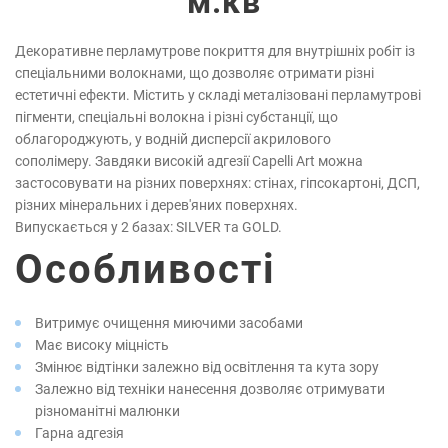
м.кв
Декоративне перламутрове покриття для внутрішніх робіт із
спеціальними волокнами, що дозволяє отримати різні
естетичні ефекти. Містить у складі металізовані перламутрові
пігменти, спеціальні волокна і різні субстанції, що
облагороджують, у водній дисперсії акрилового
сополімеру. Завдяки високій адгезії Capelli Art можна
застосовувати на різних поверхнях: стінах, гіпсокартоні, ДСП,
різних мінеральних і дерев'яних поверхнях.
Випускається у 2 базах: SILVER та GOLD.
Особливості
Витримує очищення миючими засобами
Має високу міцність
Змінює відтінки залежно від освітлення та кута зору
Залежно від техніки нанесення дозволяє отримувати
різноманітні малюнки
Гарна адгезія