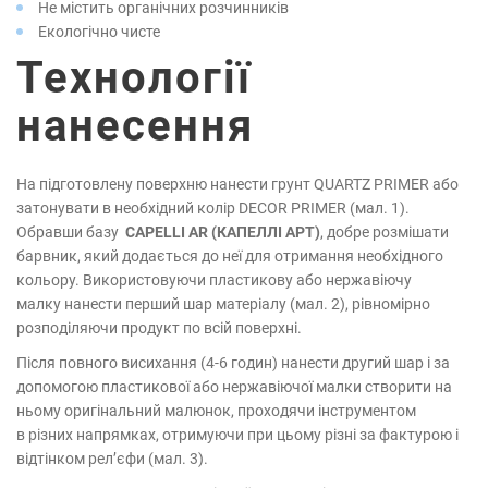
Не містить органічних розчинників
Екологічно чисте
Технології
нанесення
На підготовлену поверхню нанести грунт QUARTZ PRIMER або
затонувати в необхідний колір DECOR PRIMER (мал. 1).
Обравши базу
CAPELLI AR (КАПЕЛЛІ АРТ)
, добре розмішати
барвник, який додається до неї для отримання необхідного
кольору. Використовуючи пластикову або нержавіючу
малку нанести перший шар матеріалу (мал. 2), рівномірно
розподіляючи продукт по всій поверхні.
Після повного висихання (4-6 годин) нанести другий шар і за
допомогою пластикової або нержавіючої малки створити на
ньому оригінальний малюнок, проходячи інструментом
в різних напрямках, отримуючи при цьому різні за фактурою і
відтінком рел’єфи (мал. 3).