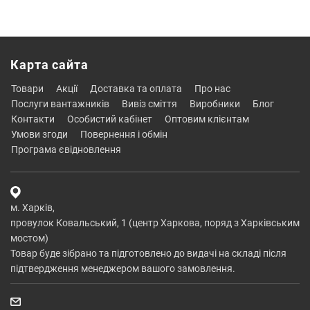
Карта сайта
товари
акції
доставка та оплата
про нас
послуги вантажників
вивіз сміття
виробники
блог
контакти
особистий кабінет
оптовим клієнтам
умови згоди
повернення і обмін
програма євідновлення
м. Харків,
провулок Ковальський, 1 (центр Харкова, поряд з Харківським
мостом)
Товар буде зібрано та підготовлено до видачі на складі після
підтвердження менеджером вашого замовлення.