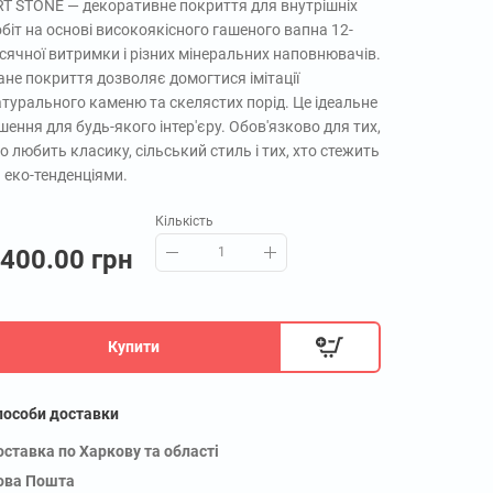
RT STONE — декоративне покриття для внутрішніх
біт на основі високоякісного гашеного вапна 12-
сячної витримки і різних мінеральних наповнювачів.
не покриття дозволяє домогтися імітації
турального каменю та скелястих порід. Це ідеальне
шення для будь-якого інтер'єру. Обов'язково для тих,
о любить класику, сільський стиль і тих, хто стежить
 еко-тенденціями.
Кількість
400.00 грн
Купити
пособи доставки
оставка по Харкову та області
ова Пошта