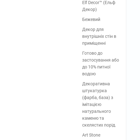
Elf Decor™ (Ельф
Декор)
Бежевий
Декор для
внутрішніх стін в
приміщенні
Готово до
застосування або
до 10% питної
водою
Декоративна
штукатурка
(фарба, база) з
імітацією
натурального
каменю та
скелястих порід.
Art Stone