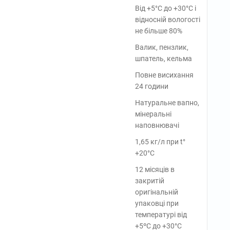
Від +5°С до +30°С і
відносній вологості
не більше 80%
Валик, пензлик,
шпатель, кельма
Повне висихання
24 години
Натуральне вапно,
мінеральні
наповнювачі
1,65 кг/л при t°
+20°C
12 місяців в
закритій
оригінальній
упаковці при
температурі від
+5ºС до +30°С