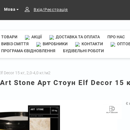
Мова
Вхід/Реєстрація
ТОВАРИ
АКЦІЇ
ДОСТАВКА ТА ОПЛАТА
ПРО НАС
ВИВІЗ СМІТТЯ
ВИРОБНИКИ
КОНТАКТИ
ОПТОВ
ПРОГРАМА ЄВІДНОВЛЕННЯ
БУДІВЕЛЬНІ РОБОТИ
 Decor 15 кг, 2,0-4,0 кг/м2
t Stone Арт Стоун Elf Decor 15 к
Є 