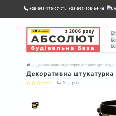
+38-093-170-07-71
,
+38-095-108-64-46
Декоративна штукатурка Art Stone Арт Стоун Elf
Декоративна штукатурка Ar
0 відгуків