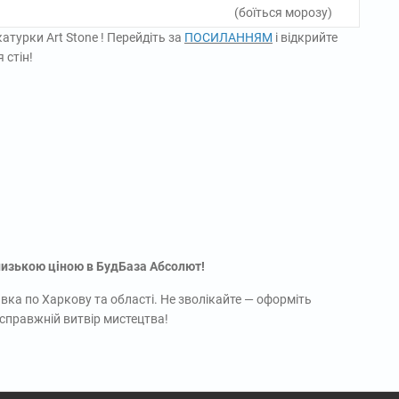
(боїться морозу)
атурки Art Stone ! Перейдіть за
ПОСИЛАННЯМ
і відкрийте
 стін!
низькою ціною в БудБаза Абсолют!
вка по Харкову та області. Не зволікайте — оформіть
 справжній витвір мистецтва!