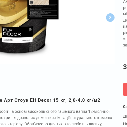
A
ро
мі
Да
на
рі
хт
за
3
Арт Стоун Elf Decor 15 кг, 2,0-4,0 кг/м2
С
обіт на основі високоякісного гашеного вапна 12-місячної
Д
покриття дозволяє домогтися імітації натурального каменю
ого інтер'єру. Обов'язково для тих, хто любить класику,
Н