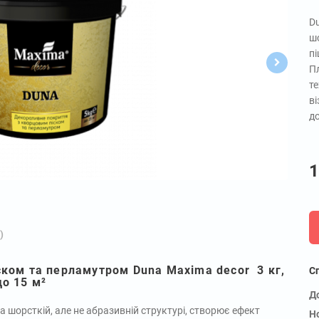
D
шо
пі
Пл
т
в
д
1
)
ском та перламутром Duna Maxima decor 3 кг,
С
до 15 м²
Д
шорсткій, але не абразивній структурі, створює ефект
Н