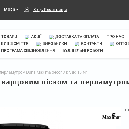
Мова
Вхід/Реєстрація
ТОВАРИ
АКЦІЇ
ДОСТАВКА ТА ОПЛАТА
ПРО НАС
ВИВІЗ СМІТТЯ
ВИРОБНИКИ
КОНТАКТИ
ОПТОВ
ПРОГРАМА ЄВІДНОВЛЕННЯ
БУДІВЕЛЬНІ РОБОТИ
перламутром Duna Maxima decor 3 кг, до 15 м²
кварцовим піском та перламутром
Є 