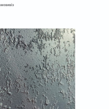
амовивіз