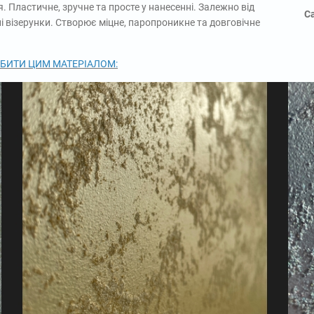
. Пластичне, зручне та просте у нанесенні. Залежно від
С
і візерунки. Створює міцне, паропроникне та довговічне
ОБИТИ ЦИМ МАТЕРІАЛОМ: