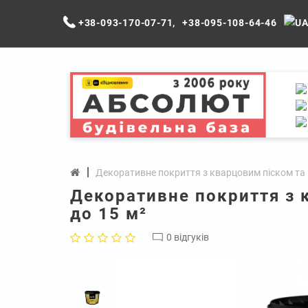
+38-093-170-07-71
,
+38-095-108-64-46
Декоративне покриття з кварцовим піском та 
Декоративне покриття з 
до 15 м²
0 відгуків