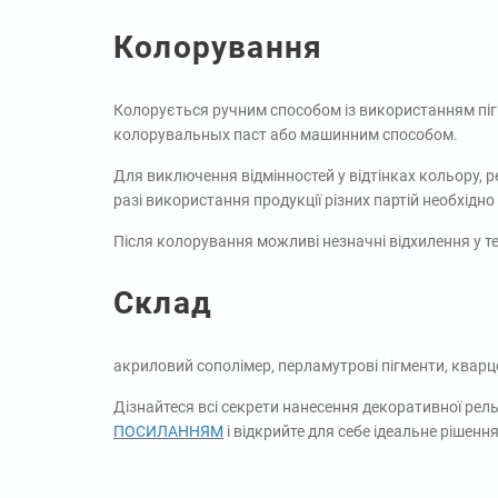
Колорування
Колорується ручним способом із використанням пігм
колорувальных паст або машинним способом.
Для виключення відмінностей у відтінках кольору, р
разі використання продукції різних партій необхідно
Після колорування можливі незначні відхилення у т
Склад
акриловий сополімер, перламутрові пігменти, кварцо
Дізнайтеся всі секрети нанесення декоративної рел
ПОСИЛАННЯМ
і відкрийте для себе ідеальне рішенн