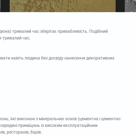
(дюна) тривалий час зберігає привабливість. Подібний
 тривалий час.
ювати навіть людина без досвіду нанесення декоративних
нь, які виконані з мінеральних основ (цементна і цементно-
 всередині приміщень із високим експлуатаційним
в, ресторанів, барів.