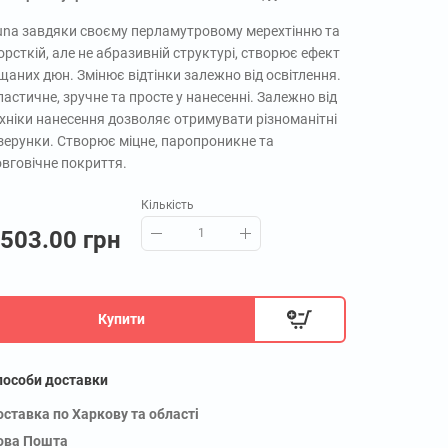
una завдяки своєму перламутровому мерехтінню та
рсткій, але не абразивній структурі, створює ефект
щаних дюн. Змінює відтінки залежно від освітлення.
астичне, зручне та просте у нанесенні. Залежно від
ехніки нанесення дозволяє отримувати різноманітні
ізерунки. Створює міцне, паропроникне та
овговічне покриття.
Кількість
503.00 грн
Купити
пособи доставки
оставка по Харкову та області
ова Пошта