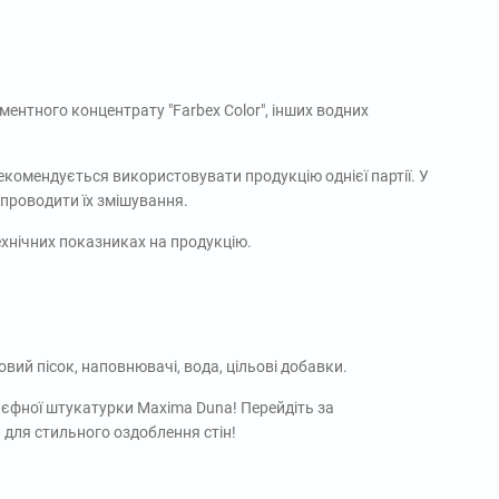
ентного концентрату "Farbex Color", інших водних
екомендується використовувати продукцію однієї партії. У
 проводити їх змішування.
ехнічних показниках на продукцію.
вий пісок, наповнювачі, вода, цільові добавки.
ьєфної штукатурки Maxima Duna! Перейдіть за
я для стильного оздоблення стін!