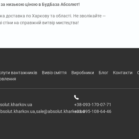
за низькою ціною в БудБаза Абсолют!
а доставка по Харкову та області. Не зволікайте —
 стіни на справжній витвір мистецтва!
ослуги вантажників
вивіз сміття
виробники
блог
контакти
новлення
solut.kharkov.ua
+38-093-170-07-71
bsolut.kharkov.ua,sale@absolut.kharkov.ua
+38-095-108-64-46