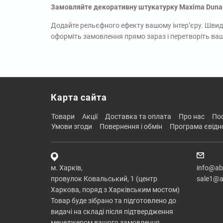
Замовляйте декоративну штукатурку Maxima Duna
Додайте рельєфного ефекту вашому інтер’єру. Швидк
оформіть замовлення прямо зараз і перетворіть ваші
Карта сайта
товари
акції
доставка та оплата
про нас
п
умови згоди
повернення і обмін
програма євід
м. Харків,
info@ab
провулок Ковальський, 1 (центр
sale1@a
Харкова, поряд з Харківським мостом)
Товар буде зібрано та підготовлено до
видачі на складі після підтвердження
менеджером вашого замовлення.