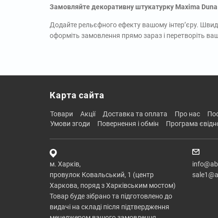
Замовляйте декоративну штукатурку Maxima Duna
Додайте рельєфного ефекту вашому інтер’єру. Швидк
оформіть замовлення прямо зараз і перетворіть ваші
Карта сайта
товари
акції
доставка та оплата
про нас
п
умови згоди
повернення і обмін
програма євід
м. Харків,
info@ab
провулок Ковальський, 1 (центр
sale1@a
Харкова, поряд з Харківським мостом)
Товар буде зібрано та підготовлено до
видачі на складі після підтвердження
менеджером вашого замовлення.