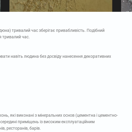
(дюна) тривалий час зберігає привабливість. Подібний
 тривалий час.
ювати навіть людина без досвіду нанесення декоративних
нь, які виконані з мінеральних основ (цементна і цементно-
 всередині приміщень із високим експлуатаційним
в, ресторанів, барів.