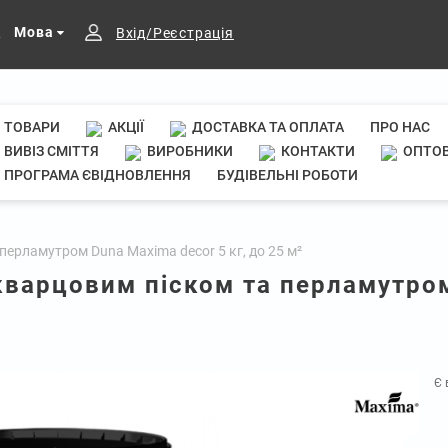
Мова
Вхід/Реєстрація
ТОВАРИ
АКЦІЇ
ДОСТАВКА ТА ОПЛАТА
ПРО НАС
ВИВІЗ СМІТТЯ
ВИРОБНИКИ
КОНТАКТИ
ОПТОВ
ПРОГРАМА ЄВІДНОВЛЕННЯ
БУДІВЕЛЬНІ РОБОТИ
перламутром Duna Maxima decor 5 кг, до 25 м²
кварцовим піском та перламутром
Є 