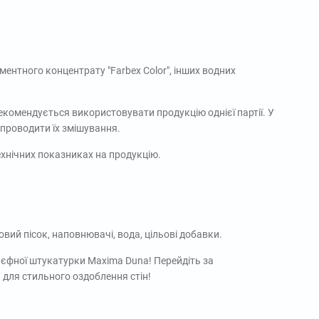
ентного концентрату "Farbex Color", інших водних
екомендується використовувати продукцію однієї партії. У
 проводити їх змішування.
ехнічних показниках на продукцію.
вий пісок, наповнювачі, вода, цільові добавки.
ьєфної штукатурки Maxima Duna! Перейдіть за
я для стильного оздоблення стін!