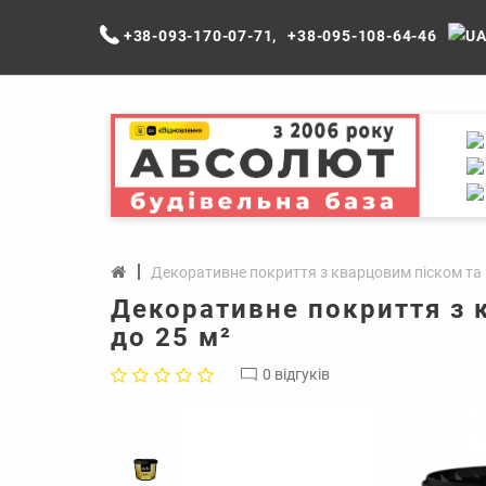
+38-093-170-07-71
,
+38-095-108-64-46
Декоративне покриття з кварцовим піском та 
Декоративне покриття з 
до 25 м²
0 відгуків