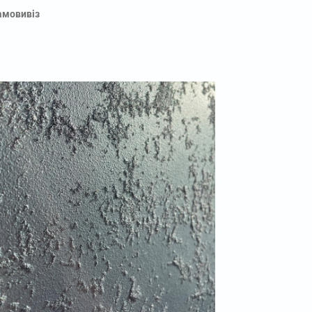
амовивіз