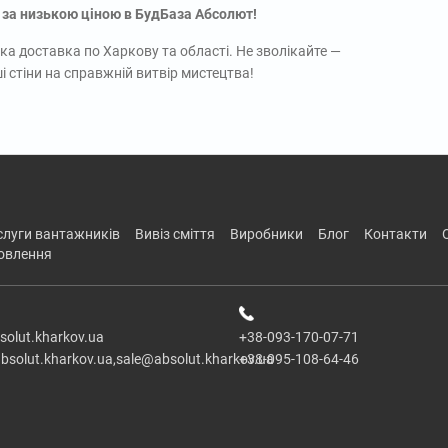
за низькою ціною в БудБаза Абсолют!
а доставка по Харкову та області. Не зволікайте —
 стіни на справжній витвір мистецтва!
ослуги вантажників
вивіз сміття
виробники
блог
контакти
новлення
solut.kharkov.ua
+38-093-170-07-71
bsolut.kharkov.ua,sale@absolut.kharkov.ua
+38-095-108-64-46