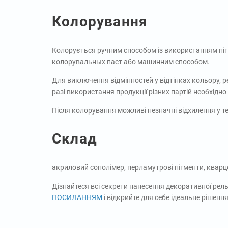
Колорування
Колорується ручним способом із використанням пігм
колорувальных паст або машинним способом.
Для виключення відмінностей у відтінках кольору, р
разі використання продукції різних партій необхідно
Після колорування можливі незначні відхилення у т
Склад
акриловий сополімер, перламутрові пігменти, кварцо
Дізнайтеся всі секрети нанесення декоративної рел
ПОСИЛАННЯМ
і відкрийте для себе ідеальне рішенн