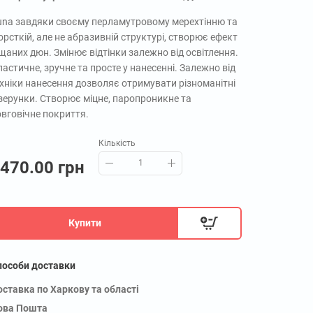
una завдяки своєму перламутровому мерехтінню та
рсткій, але не абразивній структурі, створює ефект
щаних дюн. Змінює відтінки залежно від освітлення.
астичне, зручне та просте у нанесенні. Залежно від
ехніки нанесення дозволяє отримувати різноманітні
ізерунки. Створює міцне, паропроникне та
овговічне покриття.
Кількість
470.00 грн
Купити
пособи доставки
оставка по Харкову та області
ова Пошта