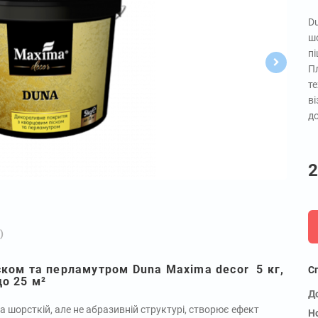
D
шо
пі
Пл
т
в
д
2
)
ском та перламутром Duna Maxima decor 5 кг,
С
до 25 м²
Д
шорсткій, але не абразивній структурі, створює ефект
Н