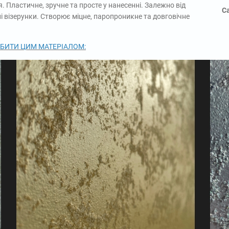
. Пластичне, зручне та просте у нанесенні. Залежно від
С
і візерунки. Створює міцне, паропроникне та довговічне
ОБИТИ ЦИМ МАТЕРІАЛОМ: