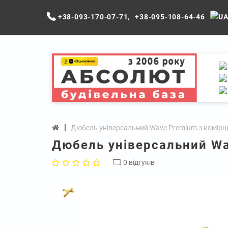
+38-093-170-07-71
,
+38-095-108-64-46
Дюбель універсальний Wave Premium з комірц
Дюбель універсальний Wa
0 відгуків