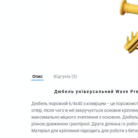
Опис
Відгуків (0)
Дюбель універсальний Wave Pr
Дюбель порожній 6/4х40 з комірцем – це порожнист
отвір, після чого в неї закручується основне кріпле
максимально міцного зчеплення з основою. Дюбель п
різною довжиною і распірної. Друга ділянка і є роб
Матеріал для кріплення підходить для роботи з бет