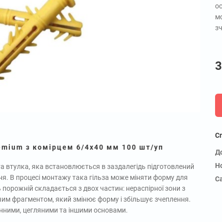
ос
м
з
3
С
emium з комірцем 6/4х40 мм 100 шт/уп
Д
Н
а втулка, яка встановлюється в заздалегідь підготовлений
ння. В процесі монтажу така гільза може міняти форму для
С
орожній складається з двох частин: нераспірної зони з
очим фрагментом, який змінює форму і збільшує зчеплення.
онними, цегляними та іншими основами.