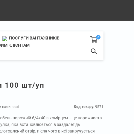
ПОСЛУГИ ВАНТАЖНИКІВ
0
ИМ КЛІЄНТАМ
м 100 шт/уп
в наявності
Код товару:
9571
юбель порожній 6/4х40 з комірцем – це порожниста
тулка, яка встановлюється в заздалегідь
дготовлений отвір, після чого в неї закручується