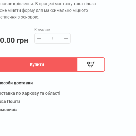
новне кріплення. В процесі монтажу така гільза
оже міняти форму для максимально міцного
чеплення з основою.
Кількість
0.00 грн
Купити
пособи доставки
оставка по Харкову та області
ова Пошта
амовивіз