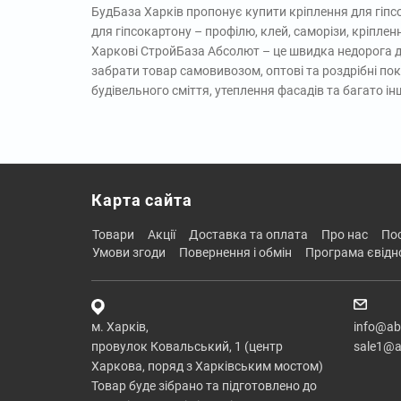
БудБаза Харків пропонує купити кріплення для гіпс
для гіпсокартону – профілю, клей, саморізи, кріплен
Харкові СтройБаза Абсолют – це швидка недорога до
забрати товар самовивозом, оптові та роздрібні пок
будівельного сміття, утеплення фасадів та багато ін
Карта сайта
товари
акції
доставка та оплата
про нас
п
умови згоди
повернення і обмін
програма євід
м. Харків,
info@ab
провулок Ковальський, 1 (центр
sale1@a
Харкова, поряд з Харківським мостом)
Товар буде зібрано та підготовлено до