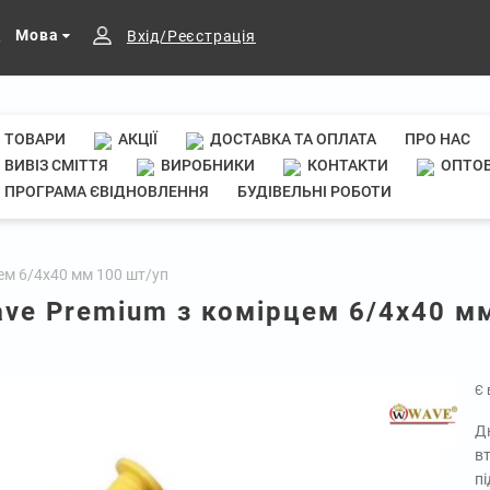
Мова
Вхід/Реєстрація
ТОВАРИ
АКЦІЇ
ДОСТАВКА ТА ОПЛАТА
ПРО НАС
ВИВІЗ СМІТТЯ
ВИРОБНИКИ
КОНТАКТИ
ОПТОВ
ПРОГРАМА ЄВІДНОВЛЕННЯ
БУДІВЕЛЬНІ РОБОТИ
ем 6/4х40 мм 100 шт/уп
ve Premium з комірцем 6/4х40 м
Є 
Д
в
пі