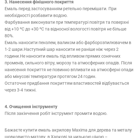
3. Нанесення фінішного покриття
Емаль перед застосуванням ретельно перемішати. При
необхідності розбавити водою.
Фарбування виконувати при температурі повітря та поверхні
від +10 ºС до +30 ºС та відносної вологості повітря не більше
80%.
Емаль наносити пензлем, валиком або фарборозпилювачем в
1-2 шари.Наступний шар наносити не раніше ніж через 2
години.Не наносити емаль під впливом прямих сонячних
променів, сильного вітру, морозу та атмосферних опадів. Після
нанесення покриття не повинно впливати на атмосферні опади
або мінусові температури протягом 24 годин.
Остаточне придбання покриттям властивостей відбувається
через 3-4 тижні.
4. Очищення інструменту
Після закінчення робіт інструмент промити водою.
Бажаєте купити емаль акрилову Maxima для дерева та металу
шовковисто-матову в Харкові за низькою ціною –