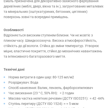
Емаль призначена для декоративно-захисного фарбування
дерев'яних (меблі, двері, вікна та ін.), загрунтованих металевих
та мінеральних (оштукатурених, бетонних, цегляних)
поверхонь зовні та всередині приміщень.
Особливості
Відрізняється високим ступенем білизни. Чи не жовтіє з
плином часу. Швидкосохнуча. Висока атмосферостійкість,
стійкість до дії вологи. Стійка до зміни температур. Утворює
міцне, еластичне покриття, стійке до механічних навантажень
та інтенсивного багаторазового миття.
Технічні дані
Норма витрати в один шар: 80-125 мл/м2
Розріджувач: Вода
Спосіб нанесення: Валик, пензель, фарборозпилювач
Час висихання (23 ° С, 50% RH): < 2 годин
Масова частка нелетких речовин (ДСТУ ISO3251): ≈ 42 -44%
Ступінь перетиру (ДСТУ ISO 1524): ≈ ≈ 5 мкм