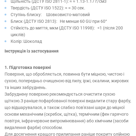
Щільність (ДСТУ ISO 2811-1): ≈ ≈ 1.13-1.17 г/см3
Твердість (ДСТУ ISO 1522): ≈ ≈ 30 сек.
Ступінь блиску: Шовковисто-матовий
Блиск (ДСТУ ISO 2813): Не менше 60 GU при 60°
Стійкість до миття, мкм (ДСТУ ISO 11998): <1 (після 200
циклів)
Колір: Шоколад
Інструкція із застосування
1. Підготовка поверхні
Поверхня, що обробляється, повинна бути міцною, чистою і
сухою, попередньо очищеною від пилу, іржі, окалини, жирових
та інших забруднень.
Забруднену поверхню рекомендується очистити сухою
щіткою.З раніше пофарбованої поверхні видалити стару фарбу,
що відшарувалася, а також слабко пов'язані шари до міцної
основи механічним (скребок, щітка), термічним (фен гарячого
повітря, інфрачервоне випромінювання) або хімічним (засоби
видалення фарби) способом.
Для досягнення кращого прилипання раніше покриту олійною