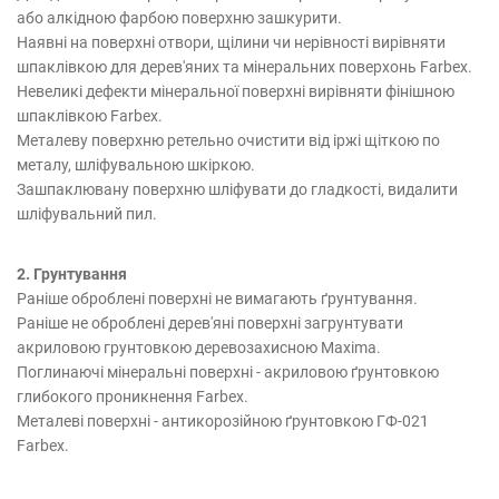
або алкідною фарбою поверхню зашкурити.
Наявні на поверхні отвори, щілини чи нерівності вирівняти
шпаклівкою для дерев'яних та мінеральних поверхонь Farbex.
Невеликі дефекти мінеральної поверхні вирівняти фінішною
шпаклівкою Farbex.
Металеву поверхню ретельно очистити від іржі щіткою по
металу, шліфувальною шкіркою.
Зашпаклювану поверхню шліфувати до гладкості, видалити
шліфувальний пил.
2. Грунтування
Раніше оброблені поверхні не вимагають ґрунтування.
Раніше не оброблені дерев'яні поверхні загрунтувати
акриловою грунтовкою деревозахисною Maxima.
Поглинаючі мінеральні поверхні - акриловою ґрунтовкою
глибокого проникнення Farbex.
Металеві поверхні - антикорозійною ґрунтовкою ГФ-021
Farbex.