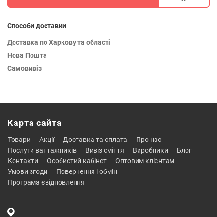
Способи доставки
Доставка по Харкову та області
Нова Пошта
Самовивіз
Карта сайта
товари
акції
доставка та оплата
про нас
послуги вантажників
вивіз сміття
виробники
блог
контакти
особистий кабінет
оптовим клієнтам
умови згоди
повернення і обмін
програма євідновлення