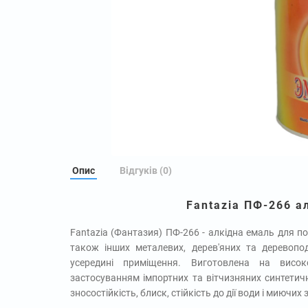
Опис
Відгуків (0)
Fantazia ПФ-266 а
Fantazia (Фантазия) ПФ-266 - алкідна емаль для по
також інших металевих, дерев'яних та деревопо
усередині приміщення. Виготовлена ​​на висо
застосуванням імпортних та вітчизняних синтетич
зносостійкість, блиск, стійкість до дії води і миючих 