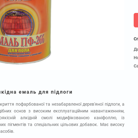
С
Д
Н
С
лкідна емаль для підлоги
криття пофарбованої та незабарвленої дерев'яної підлоги, а
дібних основ з високим експлуатаційним навантаженням,
коякісній алкідній смолі модифікованою каніфоллю, із
них пігментів та спеціальних цільових добавок. Має високу
засобів.