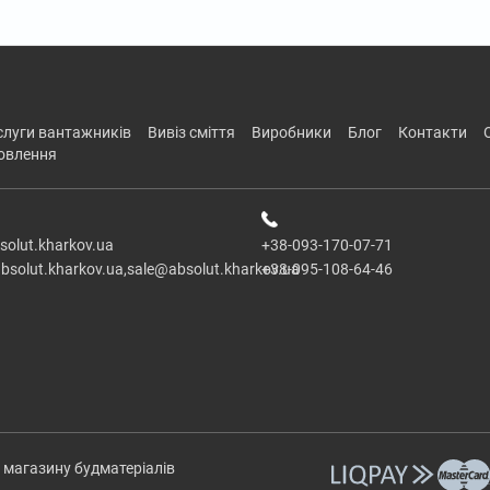
ослуги вантажників
вивіз сміття
виробники
блог
контакти
новлення
solut.kharkov.ua
+38-093-170-07-71
bsolut.kharkov.ua,sale@absolut.kharkov.ua
+38-095-108-64-46