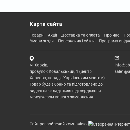
Карта сайта
товари
акції
доставка та оплата
про нас
п
умови згоди
повернення і обмін
програма євід
м. Харків,
info@ab
провулок Ковальський, 1 (центр
sale1@a
Харкова, поряд з Харківським мостом)
Товар буде зібрано та підготовлено до
видачі на складі після підтвердження
менеджером вашого замовлення.
Сайт розроблений компанією: