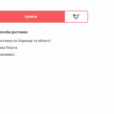
Купити
пособи доставки
оставка по Харкову та області
ова Пошта
амовивіз