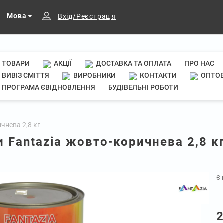
Мова
Вхід/Реєстрація
ТОВАРИ
АКЦІЇ
ДОСТАВКА ТА ОПЛАТА
ПРО НАС
ВИВІЗ СМІТТЯ
ВИРОБНИКИ
КОНТАКТИ
ОПТОВ
ПРОГРАМА ЄВІДНОВЛЕННЯ
БУДІВЕЛЬНІ РОБОТИ
чнева 2,8 кг
 Fantazia жовто-коричнева 2,8 к
Є 
2