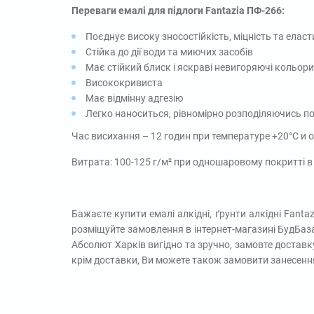
Переваги емалі для підлоги Fantazia ПФ-266:
Поєднує високу зносостійкість, міцність та еласт
Стійка до дії води та миючих засобів
Має стійкий блиск і яскраві невигоряючі кольори
Висококривиста
Має відмінну адгезію
Легко наноситься, рівномірно розподіляючись по
Час висихання – 12 годин при температуре +20°С и
Витрата: 100-125 г/м² при одношаровому покритті в 
Бажаєте купити емалі алкідні, ґрунти алкідні Fanta
розміщуйте замовлення в інтернет-магазині БудБаз
Абсолют Харків вигідно та зручно, замовте доставку
крім доставки, Ви можете також замовити занесення