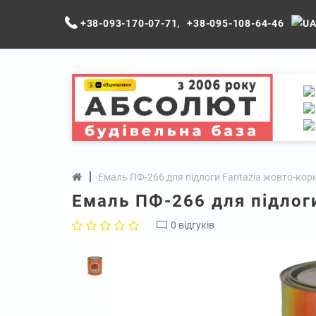
+38-093-170-07-71
,
+38-095-108-64-46
Емаль ПФ-266 для підлоги Fantazia жовто-кори
Емаль ПФ-266 для підлоги
0 відгуків