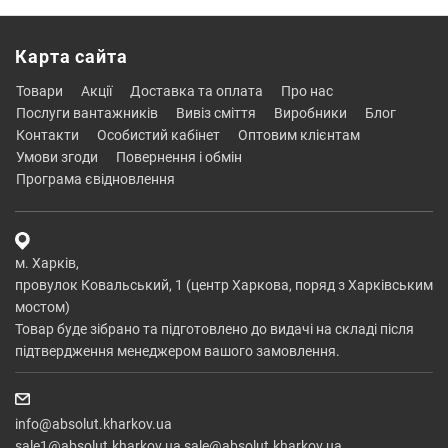
Карта сайта
товари
акції
доставка та оплата
про нас
послуги вантажників
вивіз сміття
виробники
блог
контакти
особистий кабінет
оптовим клієнтам
умови згоди
повернення і обмін
програма євідновлення
м. Харків,
провулок Ковальський, 1 (центр Харкова, поряд з Харківським
мостом)
Товар буде зібрано та підготовлено до видачі на складі після
підтвердження менеджером вашого замовлення.
info@absolut.kharkov.ua
sale1@absolut.kharkov.ua,sale@absolut.kharkov.ua