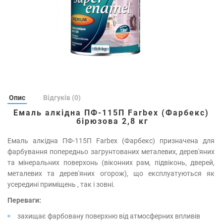
Опис
Відгуків (0)
Емаль алкідна ПФ-115П Farbex (Фарбекс)
бірюзова 2,8 кг
Емаль алкідна ПФ-115П Farbex (Фарбекс) призначена для
фарбування попередньо загрунтованих металевих, дерев'яних
та мінеральних поверхонь (віконних рам, підвіконь, дверей,
металевих та дерев'яних огорож), що експлуатуються як
усередині приміщень , так і зовні.
Переваги:
захищає фарбовану поверхню від атмосферних впливів