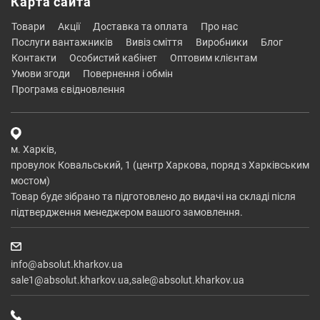
Карта сайта
товари
акції
доставка та оплата
про нас
послуги вантажників
вивіз сміття
виробники
блог
контакти
особистий кабінет
оптовим клієнтам
умови згоди
повернення і обмін
програма євідновлення
м. Харків,
провулок Ковальський, 1 (центр Харкова, поряд з Харківським
мостом)
Товар буде зібрано та підготовлено до видачі на складі після
підтвердження менеджером вашого замовлення.
info@absolut.kharkov.ua
sale1@absolut.kharkov.ua,sale@absolut.kharkov.ua