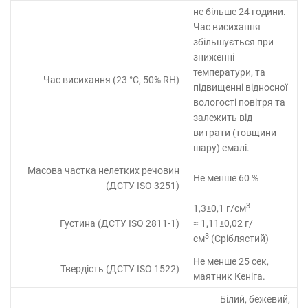
не більше 24 години.
Час висихання
збільшується при
зниженні
температури, та
Час висихання (23 °C, 50% RH)
підвищенні відносної
вологості повітря та
залежить від
витрати (товщини
шару) емалі.
Масова частка нелетких речовин
Не менше 60 %
(ДСТУ ISO 3251)
3
1,3±0,1 г/см
Густина (ДСТУ ISO 2811-1)
≈ 1,11±0,02 г/
3
см
(Сріблястий)
Не менше 25 сек,
Твердість (ДСТУ ISO 1522)
маятник Кеніга.
Білий, бежевий,