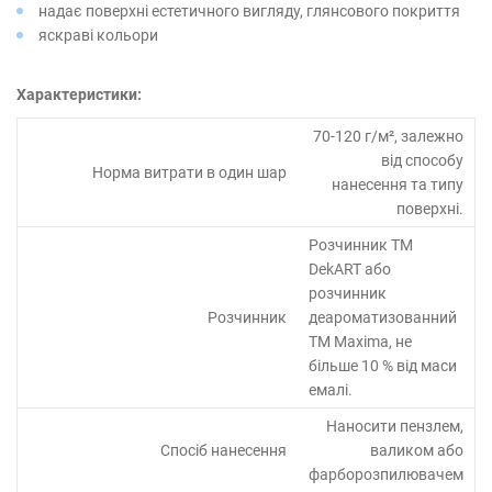
надає поверхні естетичного вигляду, глянсового покриття
яскраві кольори
Характеристики:
70-120 г/м², залежно
від способу
Норма витрати в один шар
нанесення та типу
поверхні.
Розчинник ТМ
DekART або
розчинник
Розчинник
деароматизованний
ТМ Maxima, не
більше 10 % від маси
емалі.
Наносити пензлем,
Спосіб нанесення
валиком або
фарборозпилювачем