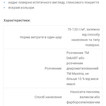
надає поверхні естетичного вигляду, глянсового покриття
яскраві кольори
Характеристики:
70-120 г/м², залежно
від способу
Норма витрати в один шар
нанесення та типу
поверхні.
Розчинник ТМ
DekART або
розчинник
Розчинник
деароматизованний
ТМ Maxima, не
більше 10 % від маси
емалі.
Наносити пензлем,
Спосіб нанесення
валиком або
фарборозпилювачем