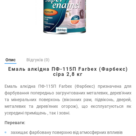
Опис
Відгуків (0)
Емаль алкідна ПФ-115П Farbex (Фарбекс)
сіра 2,8 кг
Емаль алкідна ПФ-115П Farbex (Фарбекс) призначена для
фарбування попередньо загрунтованих металевих, дерев'яних
та мінеральних поверхонь (віконних рам, підвіконь, дверей,
металевих та дерев'яних огорож), що експлуатуються як
усередині приміщень , так і зовні.
Переваги:
захищає фарбовану поверхню від атмосферних впливів