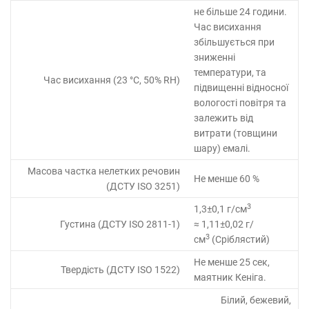
не більше 24 години.
Час висихання
збільшується при
зниженні
температури, та
Час висихання (23 °C, 50% RH)
підвищенні відносної
вологості повітря та
залежить від
витрати (товщини
шару) емалі.
Масова частка нелетких речовин
Не менше 60 %
(ДСТУ ISO 3251)
3
1,3±0,1 г/см
Густина (ДСТУ ISO 2811-1)
≈ 1,11±0,02 г/
3
см
(Сріблястий)
Не менше 25 сек,
Твердість (ДСТУ ISO 1522)
маятник Кеніга.
Білий, бежевий,