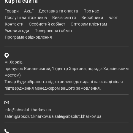
Карта сайта
товари
акції
доставка та оплата
про нас
послуги вантажників
вивіз сміття
виробники
блог
контакти
особистий кабінет
оптовим клієнтам
умови згоди
повернення і обмін
програма євідновлення
м. Харків,
провулок Ковальський, 1 (центр Харкова, поряд з Харківським
мостом)
Товар буде зібрано та підготовлено до видачі на складі після
підтвердження менеджером вашого замовлення.
info@absolut.kharkov.ua
sale1@absolut.kharkov.ua,sale@absolut.kharkov.ua