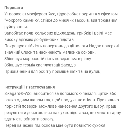
Переваги
Утворює атмосферостійке, гідрофобне покриття з ефектом
"мокрого каменю", стійке до миючих засобів, вивітрювання,
руйнування.
Запобігає появі сольових відкладень, грибків і цвілі, має
високу адгезію до будь-яких підстав
Покращує стійкість поверхонь до дії вологи.Надає поверхні
значний блиск та насиченість малюнка основи.
Збільшує морозостійкість поверхні матеріалу
Збільшує термін експлуатації фасадів
Призначений для робіт у приміщеннях та на вулиці
Інструкції із застосування
Sikagard®-WS наноситься за допомогою пензля, щітки або
валка одним шаром так, щоб продукт не стікав. При сильно
пористій поверхні можливе нанесення другого шару. Кращі
результати досягаються на сухих підставах, що мають гарну
здатність вбирати вологу.
Перед нанесенням, основа має бути повністю сухою!