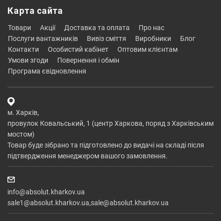
Карта сайта
товари
акції
доставка та оплата
про нас
послуги вантажників
вивіз сміття
виробники
блог
контакти
особистий кабінет
оптовим клієнтам
умови згоди
повернення і обмін
програма євідновлення
м. Харків,
провулок Ковальський, 1 (центр Харкова, поряд з Харківським
мостом)
Товар буде зібрано та підготовлено до видачі на складі після
підтвердження менеджером вашого замовлення.
info@absolut.kharkov.ua
sale1@absolut.kharkov.ua,sale@absolut.kharkov.ua