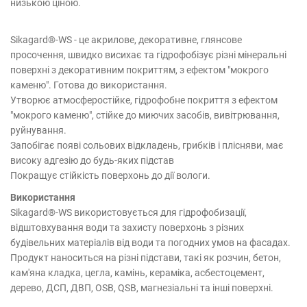
низькою ціною.
Sikagard®-WS - це акрилове, декоративне, глянсове
просочення, швидко висихає та гідрофобізує різні мінеральні
поверхні з декоративним покриттям, з ефектом "мокрого
каменю". Готова до використання.
Утворює атмосферостійке, гідрофобне покриття з ефектом
"мокрого каменю", стійке до миючих засобів, вивітрювання,
руйнування.
Запобігає появі сольових відкладень, грибків і плісняви, має
високу адгезію до будь-яких підстав
Покращує стійкість поверхонь до дії вологи.
Використання
Sikagard®-WS використовується для гідрофобизації,
відштовхування води та захисту поверхонь з різних
будівельних матеріалів від води та погодних умов на фасадах.
Продукт наноситься на різні підстави, такі як розчин, бетон,
кам'яна кладка, цегла, камінь, кераміка, асбестоцемент,
дерево, ДСП, ДВП, OSB, QSB, магнезіальні та інші поверхні.