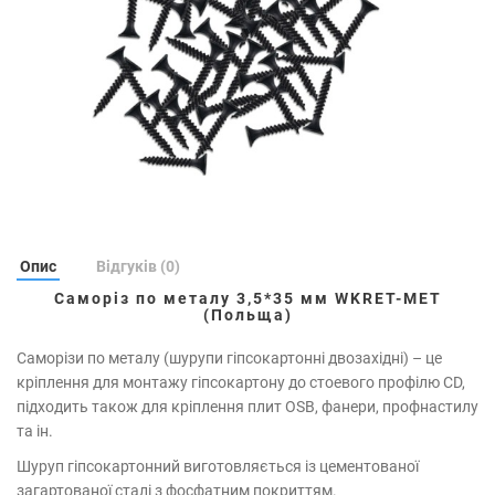
Опис
Відгуків (0)
Саморіз по металу 3,5*35 мм WKRET-MET
(Польща)
Саморізи по металу (шурупи гіпсокартонні двозахідні) – це
кріплення для монтажу гіпсокартону до стоевого профілю CD,
підходить також для кріплення плит OSB, фанери, профнастилу
та ін.
Шуруп гіпсокартонний виготовляється із цементованої
загартованої сталі з фосфатним покриттям.