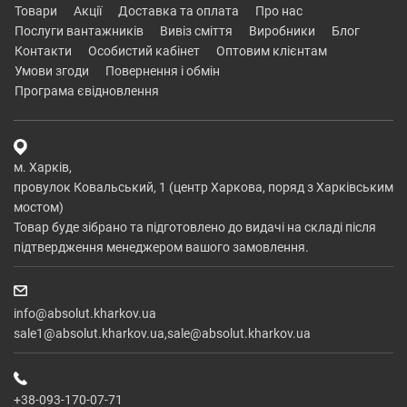
товари
акції
доставка та оплата
про нас
послуги вантажників
вивіз сміття
виробники
блог
контакти
особистий кабінет
оптовим клієнтам
умови згоди
повернення і обмін
програма євідновлення
м. Харків,
провулок Ковальський, 1 (центр Харкова, поряд з Харківським
мостом)
Товар буде зібрано та підготовлено до видачі на складі після
підтвердження менеджером вашого замовлення.
info@absolut.kharkov.ua
sale1@absolut.kharkov.ua,sale@absolut.kharkov.ua
+38-093-170-07-71