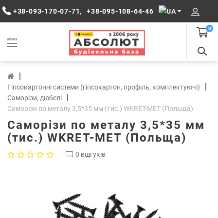
+38-093-170-07-71
,
+38-095-108-64-46
0
MENU
Гіпсокартонні системи (гіпсокартон, профіль, комплектуючі)
Саморізи, дюбелі
Саморізи по металу 3,5*35 мм (тис.) WKRET-MET (Польща)
Саморізи по металу 3,5*35 мм
(тис.) WKRET-MET (Польща)
0 відгуків