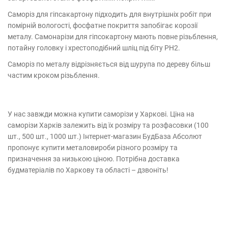
Саморіз для гіпсакартону підходить для внутрішніх робіт при
помірній вологості, фосфатне покриття запобігає корозії
металу. Самонарізи для гіпсокартону мають повне різьблення,
потайну головку і хрестоподібний шліц під біту PH2.
Саморіз по металу відрізняється від шурупа по дереву більш
частим кроком різьблення.
У нас завжди можна купити саморізи у Харкові. Ціна на
саморізи Харків залежить від їх розміру та розфасовки (100
шт., 500 шт., 1000 шт.) Інтернет-магазин БудБаза Абсолют
пропонує купити металовироби різного розміру та
призначення за низькою ціною. Потрібна доставка
будматеріалів по Харкову та області – дзвоніть!