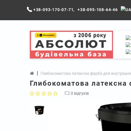
+38-093-170-07-71
,
+38-095-108-64-46
Глибокоматова латексна фарба для внутрішніх р
Глибокоматова латексна ф
0 відгуків