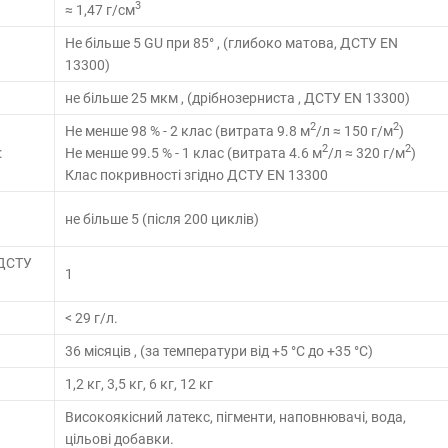
3
≈ 1,47 г/см
Не більше 5 GU при 85° , (глибоко матова, ДСТУ EN
13300)
не більше 25 мкм , (дрібнозерниста , ДСТУ EN 13300)
2
2
Не менше 98 % - 2 клас (витрата 9.8 м
/л ≈ 150 г/м
)
2
2
:
Не менше 99.5 % - 1 клас (витрата 4.6 м
/л ≈ 320 г/м
)
Клас покривності згідно ДСТУ EN 13300
не більше 5 (після 200 циклів)
(ДСТУ
1
< 29 г/л.
36 місяців , (за температури від +5 °С до +35 °С)
1,2 кг, 3,5 кг, 6 кг, 12 кг
Високоякісний латекс, пігменти, наповнювачі, вода,
цільові добавки.