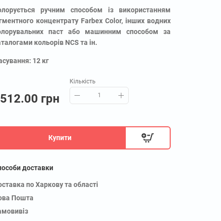
олорується ручним способом із використанням
ігментного концентрату Farbex Color, інших водних
олорувальних паст або машинним способом за
аталогами кольорів NCS та ін.
асування: 12 кг
Кількість
512.00 грн
Купити
пособи доставки
оставка по Харкову та області
ова Пошта
амовивіз