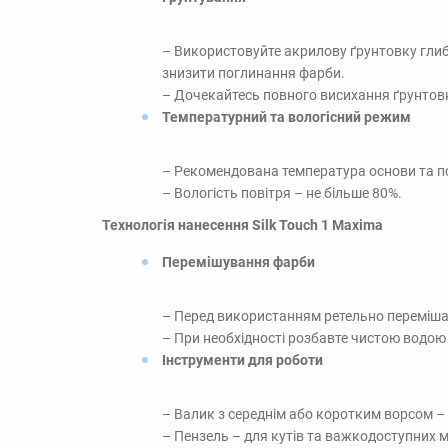
– Використовуйте акрилову ґрунтовку гли
знизити поглинання фарби.
– Дочекайтесь повного висихання ґрунтовки
Температурний та вологісний режим
– Рекомендована температура основи та пові
– Вологість повітря – не більше 80%.
Технологія нанесення Silk Touch 1 Maxima
Перемішування фарби
– Перед використанням ретельно перемішай
– При необхідності розбавте чистою водою (
Інструменти для роботи
– Валик з середнім або коротким ворсом – д
– Пензель – для кутів та важкодоступних м