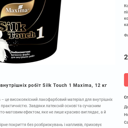
К
п
к
к
Ф
2
нутрішніх робіт Silk Touch 1 Maxima, 12 кг
С
a
– це високоякісний лакофарбовий матеріал для внутрішніх
з практичністю. Завдяки латексній основі та сучасним
Д
то-матовим ефектом, яке не лише красиво виглядає, а й
Н
С
рне покриття без розбризкувань і напливів, приховує