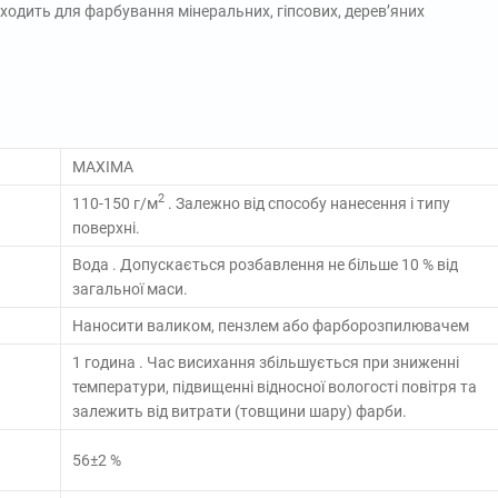
дходить для фарбування мінеральних, гіпсових, дерев’яних
MAXIMA
2
110-150 г/м
. Залежно від способу нанесення і типу
поверхні.
Вода . Допускається розбавлення не більше 10 % від
загальної маси.
Наносити валиком, пензлем або фарборозпилювачем
1 година . Час висихання збільшується при зниженні
температури, підвищенні відносної вологості повітря та
залежить від витрати (товщини шару) фарби.
56±2 %