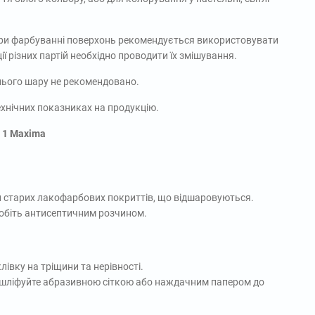
 при фарбуванні поверхонь рекомендується використовувати
ії різних партій необхідно проводити їх змішування.
нього шару не рекомендовано.
ехнічних показниках на продукцію.
h 1 Maxima
ки старих лакофарбових покриттів, що відшаровуються.
робіть антисептичним розчином.
івку на тріщини та нерівності.
дшліфуйте абразивною сіткою або наждачним папером до