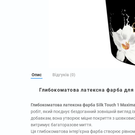
Опис
Відгуків (0)
Глибокоматова латексна фарба для в
Глибокоматова латексна фарба Silk Touch 1 Maxim
робіт, який поєднує бездоганний зовнішній вигляд і
добавкам, вона утворює міцне покриття з шовковис
витримує багаторазове миття.
Ця глибокоматова інтер’єрна фарба створює рівномі