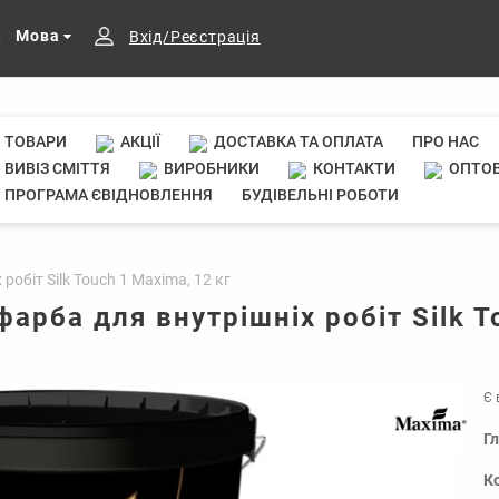
Мова
Вхід/Реєстрація
ТОВАРИ
АКЦІЇ
ДОСТАВКА ТА ОПЛАТА
ПРО НАС
ВИВІЗ СМІТТЯ
ВИРОБНИКИ
КОНТАКТИ
ОПТОВ
ПРОГРАМА ЄВІДНОВЛЕННЯ
БУДІВЕЛЬНІ РОБОТИ
обіт Silk Touch 1 Maxima, 12 кг
арба для внутрішніх робіт Silk T
Є 
Г
К