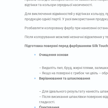
відтінки та кольори середньої насиченості.
Для виключення відмінностей у відтінках кольору,
продукцію однієї партії. У разі використання продукц
Розбавляти колоровану фарбу при нанесенні остан
Після колорування можливі незначні відхилення у т
Підготовка поверхні перед фарбуванням Silk Touc
Очищення основи
– Видаліть пил, бруд, жирні плями, залиш
– Якщо на поверхні є грибок чи цвіль – об
Вирівнювання та шпаклювання
– Для ідеального результату нанесіть шпакл
– Після висихання шпаклівки поверхню ві
гладкості.
Ґрунтування