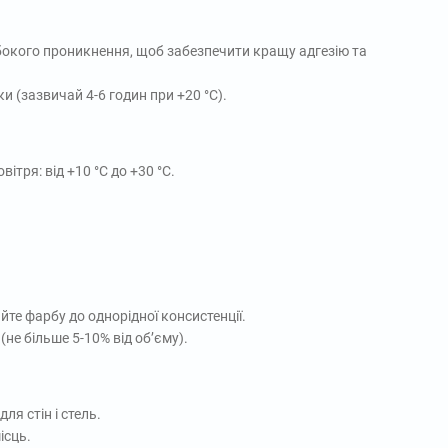
бокого проникнення, щоб забезпечити кращу адгезію та
 (зазвичай 4-6 годин при +20 °C).
тря: від +10 °C до +30 °C.
те фарбу до однорідної консистенції.
не більше 5-10% від об’єму).
ля стін і стель.
ісць.