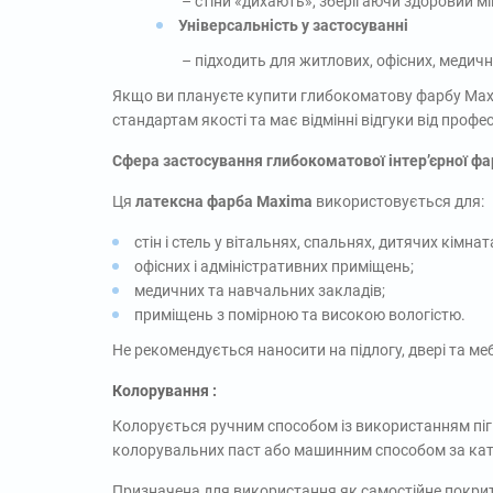
– стіни «дихають», зберігаючи здоровий мі
Універсальність у застосуванні
– підходить для житлових, офісних, медич
Якщо ви плануєте купити глибокоматову фарбу Maxi
стандартам якості та має відмінні відгуки від профе
Сфера застосування глибокоматової інтер’єрної фар
Ця
латексна фарба Maxima
використовується для:
стін і стель у вітальнях, спальнях, дитячих кімнат
офісних і адміністративних приміщень;
медичних та навчальних закладів;
приміщень з помірною та високою вологістю.
Не рекомендується наносити на підлогу, двері та меб
Колорування :
Колорується ручним способом із використанням пігм
колорувальних паст або машинним способом за ката
Призначена для використання як самостійне покриття