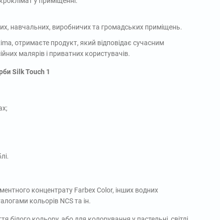
кроклімат у приміщенні.
них, навчальних, виробничих та громадських приміщень.
ma, отримаєте продукт, який відповідає сучасним
сійних малярів і приватних користувачів.
би Silk Touch 1
ах;
лі.
ентного концентрату Farbex Color, інших водних
логами кольорів NCS та ін.
 білого кольору, або для колорування у пастельні, світлі