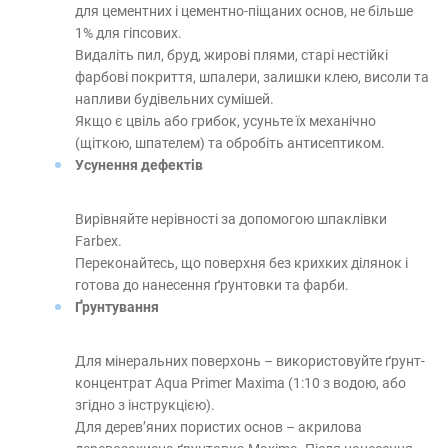
для цементних і цементно-піщаних основ, не більше
1% для гіпсових.
Видаліть пил, бруд, жирові плями, старі нестійкі
фарбові покриття, шпалери, залишки клею, висоли та
напливи будівельних сумішей.
Якщо є цвіль або грибок, усуньте їх механічно
(щіткою, шпателем) та обробіть антисептиком.
Усунення дефектів
Вирівняйте нерівності за допомогою шпаклівки
Farbex.
Переконайтесь, що поверхня без крихких ділянок і
готова до нанесення ґрунтовки та фарби.
Ґрунтування
Для мінеральних поверхонь – використовуйте ґрунт-
концентрат Aqua Primer Maxima (1:10 з водою, або
згідно з інструкцією).
Для дерев’яних пористих основ – акрилова