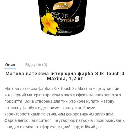
Опис
Відгуків (0)
Матова латексна інтер’єрна фарба Silk Touch 3
Maxima, 1,2 кг
Матова латексна фарба «Silk Touch 3» Maxima – це сучасний
інтер’єрний матеріал преміум-класу з ефектом шовковистого
покриття. Вона створена для тих, хто хоче купити матову
латексну фарбу з відмінними експлуатаційними
характеристиками та стильним декоративним виглядом.
Фарба легко наноситься, не утворює патьоків і розбризкувань,
швидко висихає та формує міцний шар, стійкий до