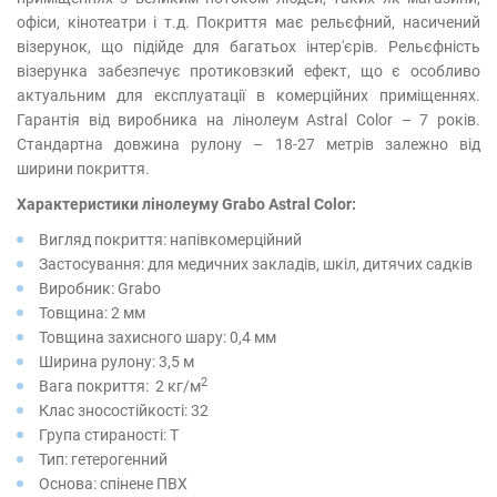
офіси, кінотеатри і т.д. Покриття має рельєфний, насичений
візерунок, що підійде для багатьох інтер'єрів. Рельєфність
візерунка забезпечує протиковзкий ефект, що є особливо
актуальним для експлуатації в комерційних приміщеннях.
Гарантія від виробника на лінолеум Astral Color – 7 років.
Стандартна довжина рулону – 18-27 метрів залежно від
ширини покриття.
Характеристики лінолеуму Grabo Astral Color:
Вигляд покриття: напівкомерційний
Застосування: для медичних закладів, шкіл, дитячих садків
Виробник: Grabo
Товщина: 2 мм
Товщина захисного шару: 0,4 мм
Ширина рулону: 3,5 м
2
Вага покриття: 2 кг/м
Клас зносостійкості: 32
Група стираності: T
Тип: гетерогенний
Основа: спінене ПВХ