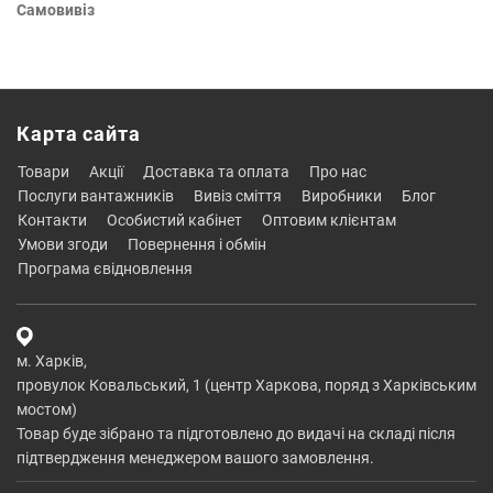
Самовивіз
Карта сайта
товари
акції
доставка та оплата
про нас
послуги вантажників
вивіз сміття
виробники
блог
контакти
особистий кабінет
оптовим клієнтам
умови згоди
повернення і обмін
програма євідновлення
м. Харків,
провулок Ковальський, 1 (центр Харкова, поряд з Харківським
мостом)
Товар буде зібрано та підготовлено до видачі на складі після
підтвердження менеджером вашого замовлення.