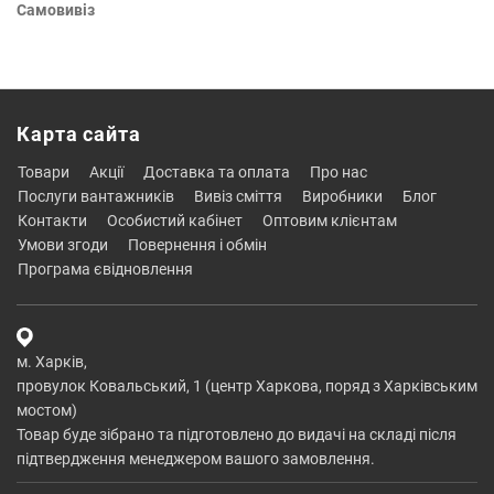
Самовивіз
Карта сайта
товари
акції
доставка та оплата
про нас
послуги вантажників
вивіз сміття
виробники
блог
контакти
особистий кабінет
оптовим клієнтам
умови згоди
повернення і обмін
програма євідновлення
м. Харків,
провулок Ковальський, 1 (центр Харкова, поряд з Харківським
мостом)
Товар буде зібрано та підготовлено до видачі на складі після
підтвердження менеджером вашого замовлення.