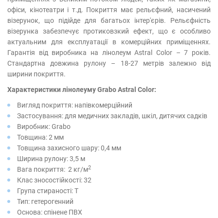
офіси, кінотеатри і т.д. Покриття має рельєфний, насичений
візерунок, що підійде для багатьох інтер'єрів. Рельєфність
візерунка забезпечує протиковзкий ефект, що є особливо
актуальним для експлуатації в комерційних приміщеннях.
Гарантія від виробника на лінолеум Astral Color – 7 років.
Стандартна довжина рулону – 18-27 метрів залежно від
ширини покриття.
Характеристики лінолеуму Grabo Astral Color:
Вигляд покриття: напівкомерційний
Застосування: для медичних закладів, шкіл, дитячих садків
Виробник: Grabo
Товщина: 2 мм
Товщина захисного шару: 0,4 мм
Ширина рулону: 3,5 м
2
Вага покриття: 2 кг/м
Клас зносостійкості: 32
Група стираності: T
Тип: гетерогенний
Основа: спінене ПВХ