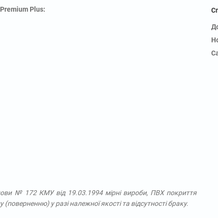
Premium Plus:
С
Д
Н
С
ови № 172 КМУ від 19.03.1994 мірні вироби, ПВХ покриття
у (поверненню) у разі належної якості та відсутності браку.