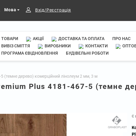
Мова
Вхід/Реєстрація
ТОВАРИ
АКЦІЇ
ДОСТАВКА ТА ОПЛАТА
ПРО НАС
ВИВІЗ СМІТТЯ
ВИРОБНИКИ
КОНТАКТИ
ОПТОВ
ПРОГРАМА ЄВІДНОВЛЕННЯ
БУДІВЕЛЬНІ РОБОТИ
5 (темне дерево) комерційний лінолеум 2 мм, 3 м
remium Plus 4181-467-5 (темне д
Є 
К
P