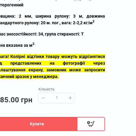
етерогенний
овщина: 2 мм, ширина рулону: 3 м, довжина
2
андартного рулону: 20 м. пог., вага: 2-2,2 кг/м
ас зносостійкості: 34, група стираності: T
2
іна вказана за м
вага! Колірні відтінки товару можуть відрізнятися
ід представлених на фотографії через
алаштування екрану, замовник може запросити
ізичний зразок у менеджера.
Кількість
85.00 грн
Купити