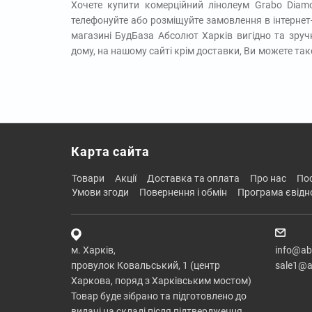
Хочете купити комерційний лінолеум Grabo Diam
телефонуйте або розміщуйте замовлення в інтернет
магазині БудБаза Абсолют Харків вигідно та зруч
дому, на нашому сайті крім доставки, Ви можете та
Карта сайта
товари
акції
доставка та оплата
про нас
п
умови згоди
повернення і обмін
програма євід
м. Харків,
info@ab
провулок Ковальський, 1 (центр
sale1@a
Харкова, поряд з Харківським мостом)
Товар буде зібрано та підготовлено до
видачі на складі після підтвердження