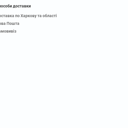
пособи доставки
оставка по Харкову та області
ова Пошта
амовивіз