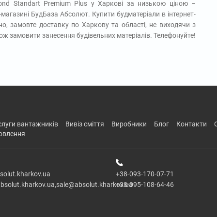
ond Standart Premium Plus у Харкові за низькою ціною –
-магазині БудБаза Абсолют. Купити будматеріали в інтернет-
но, замовте доставку по Харкову та області, не виходячи з
кож замовити занесення будівельних матеріалів. Телефонуйте!
ослуги вантажників
вивіз сміття
виробники
блог
контакти
новлення
solut.kharkov.ua
+38-093-170-07-71
bsolut.kharkov.ua,sale@absolut.kharkov.ua
+38-095-108-64-46