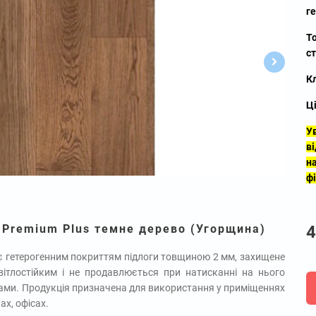
г
Т
ст
Кл
Ц
У
в
н
ф
 Premium Plus темне дерево (Угорщина)
4
 є гетерогенним покриттям підлоги товщиною 2 мм, захищене
ітлостійким і не продавлюється при натисканні на нього
ами. Продукція призначена для використання у приміщеннях
ах, офісах.