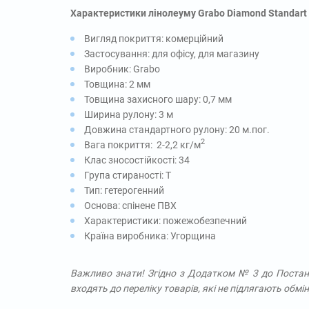
Характеристики лінолеуму Grabo Diamond Standart 
Вигляд покриття: комерційний
Застосування: для офісу, для магазину
Виробник: Grabo
Товщина: 2 мм
Товщина захисного шару: 0,7 мм
Ширина рулону: 3 м
Довжина стандартного рулону: 20 м.пог.
2
Вага покриття: 2-2,2 кг/м
Клас зносостійкості: 34
Група стираності: T
Тип: гетерогенний
Основа: спінене ПВХ
Характеристики: пожежобезпечний
Країна виробника: Угорщина
Важливо знати! Згідно з Додатком № 3 до Постан
входять до переліку товарів, які не підлягають обмін