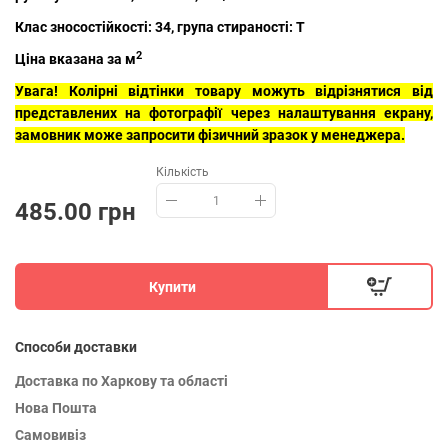
Клас зносостійкості: 34, група стираності: T
2
Ціна вказана за м
Увага! Колірні відтінки товару можуть відрізнятися від
представлених на фотографії через налаштування екрану,
замовник може запросити фізичний зразок у менеджера.
Кількість
485.00 грн
Купити
Способи доставки
Доставка по Харкову та області
Нова Пошта
Самовивіз