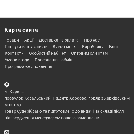
Карта сайта
товари
акції
доставка та оплата
про нас
послуги вантажників
вивіз сміття
виробники
блог
контакти
особистий кабінет
оптовим клієнтам
умови згоди
повернення і обмін
програма євідновлення
м. Харків,
провулок Ковальський, 1 (центр Харкова, поряд з Харківським
мостом)
Товар буде зібрано та підготовлено до видачі на складі після
підтвердження менеджером вашого замовлення.