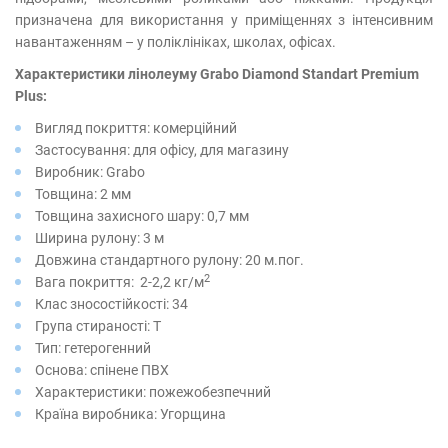
призначена для використання у приміщеннях з інтенсивним
навантаженням – у поліклініках, школах, офісах.
Характеристики лінолеуму Grabo Diamond Standart Premium
Plus:
Вигляд покриття: комерційний
Застосування: для офісу, для магазину
Виробник: Grabo
Товщина: 2 мм
Товщина захисного шару: 0,7 мм
Ширина рулону: 3 м
Довжина стандартного рулону: 20 м.пог.
2
Вага покриття: 2-2,2 кг/м
Клас зносостійкості: 34
Група стираності: T
Тип: гетерогенний
Основа: спінене ПВХ
Характеристики: пожежобезпечний
Країна виробника: Угорщина