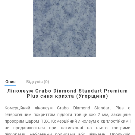
Опис
Відгуків (0)
Лінолеум Grabo Diamond Standart Premium
Plus синя крихта (Угорщина)
Комерційний лінолеум Grabo Diamond Standart Plus є
гетерогенним покриттям підлоги товщиною 2 мм, захищене
прозорим шаром ПВХ. Комерційний лінолеум є світлостійким і
не продавлюється при натисканні на нього гострими
підборами, меблевими роликами або ніжками. Продукція