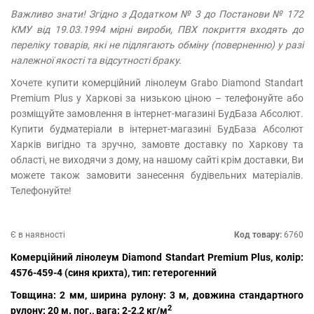
Важливо знати! Згідно з Додатком № 3 до Постанови № 172
КМУ від 19.03.1994 мірні вироби, ПВХ покриття входять до
переліку товарів, які не підлягають обміну (поверненню) у разі
належної якості та відсутності браку.
Хочете купити комерційний лінолеум Grabo Diamond Standart
Premium Plus у Харкові за низькою ціною – телефонуйте або
розміщуйте замовлення в інтернет-магазині БудБаза Абсолют.
Купити будматеріали в інтернет-магазині БудБаза Абсолют
Харків вигідно та зручно, замовте доставку по Харкову та
області, не виходячи з дому, на нашому сайті крім доставки, Ви
можете також замовити занесення будівельних матеріалів.
Телефонуйте!
Є в наявності
Код товару:
6760
Комерційний лінолеум Diamond Standart Premium Plus, колір:
4576-459-4 (синя крихта), тип: гетерогенний
Товщина: 2 мм, ширина рулону: 3 м, довжина стандартного
2
рулону: 20 м. пог., вага: 2-2,2 кг/м