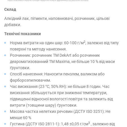
Склад
Алкідний лак, пігменти, наповнювачі, розчинник, цільові
добавки.
Технічні показники
2
Норма витрати на один шар: 60-100 г/м
, залежно від типу
поверхні та методу нанесення.
Розчинник: розчинник ТМ DekArt або розчинник
деароматизованний ТМ Maxima, не більше 10 % від маси
ґрунтовки.
Спосіб нанесення: Наносити пензлем, валиком або
фарборозпилювачем.
Час висихання (23 °С, 50% RH): не більше 8 годин. Час
висихання збільшується при зниженні температури,
підвищенні відносної вологості повітря та залежить від
витрати (товщини шару) ґрунтовки.
Масова частка нелетких речовин (ДСТУ ISO 3251): Не
менше 60 %
3
Густина (ДСТУ ISO 2811-1): 1,48 ±0,05 г/см
, залежно від