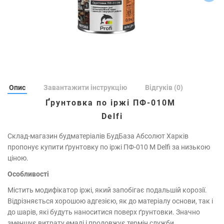
Опис
Завантажити інструкцію
Відгуків (0)
Ґрунтовка по іржі ПФ-010М
Delfi
Склад-магазин будматеріалів БудБаза Абсолют Харків
пропонує купити ґрунтовку по іржі ПФ-010 М Delfi за низькою
ціною.
Особливості
Містить модифікатор іржі, який запобігає подальшій корозії.
Відрізняється хорошою адгезією, як до матеріалу основи, так і
до шарів, які будуть наноситися поверх ґрунтовки. Значно
зменшує витрату емалі і продовжує термін служби