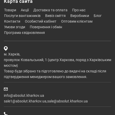
Карта сайта
товари
акції
доставка та оплата
про нас
послуги вантажників
вивіз сміття
виробники
блог
контакти
особистий кабінет
оптовим клієнтам
умови згоди
повернення і обмін
програма євідновлення
м. Харків,
провулок Ковальський, 1 (центр Харкова, поряд з Харківським
мостом)
Товар буде зібрано та підготовлено до видачі на складі після
підтвердження менеджером вашого замовлення.
info@absolut.kharkov.ua
sale1@absolut.kharkov.ua,sale@absolut.kharkov.ua