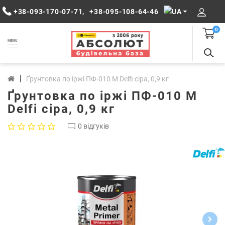
+38-093-170-07-71
,
+38-095-108-64-46
0
MENU
Ґрунтовка по іржі ПФ-010 М Delfi сіра, 0,9 кг
Ґрунтовка по іржі ПФ-010 М
Delfi сіра, 0,9 кг
0 відгуків