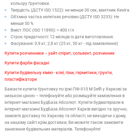
кольору ґрунтовки.
Твердість (ДСТУ ISO 1522): не менше 30 сек, маятник Кеніга.
Об'ємна частка нелетких речовин (ДСТУ ISO 3233): Не
менше 50 %
Вміст ЛОС (ISO 11890): < 400 г/л
Строк придатності: 12 місяців із дати виготовлення.
Фасування: 0,9 кг, 2,8 кг (25 кг, 50 кг - під замовлення)
Купити розчинники – уайт-спірит, сольвент, розчинник
Купити фарби фасадні
Купити будівельну хімію - клеї, піни, герметики, грунти,
пластифікатори
Бажаєте купити ґрунтовку по іржі ПФ-010 М Delfi у Харкові за
низькою ціною – телефонуйте або розміщуйте замовлення в
інтернет-магазині БудБаза Абсолют. Купити будматеріали в
інтернет-магазині БудБаза Абсолют Харків вигідно та зручно,
замовте доставку по Харкову та області, не виходячи з дому,
на нашому сайті крім доставки, Ви можете також замовити
занесення будівельних матеріалів. Телефонуйте!