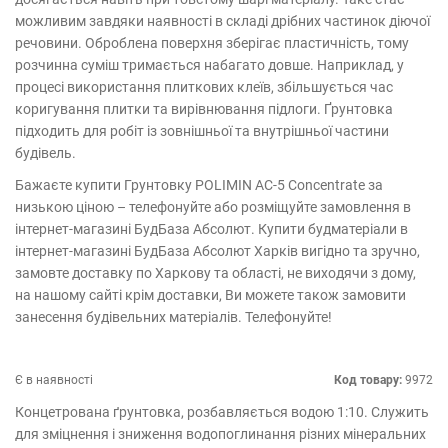
можливим завдяки наявності в складі дрібних частинок діючої
речовини. Оброблена поверхня зберігає пластичність, тому
розчинна суміш тримається набагато довше. Наприклад, у
процесі використання плиткових клеїв, збільшується час
коригування плитки та вирівнювання підлоги. Ґрунтовка
підходить для робіт із зовнішньої та внутрішньої частини
будівель.
Бажаєте купити Грунтовку POLIMIN АС-5 Concentrate за
низькою ціною – телефонуйте або розміщуйте замовлення в
інтернет-магазині БудБаза Абсолют. Купити будматеріали в
інтернет-магазині БудБаза Абсолют Харків вигідно та зручно,
замовте доставку по Харкову та області, не виходячи з дому,
на нашому сайті крім доставки, Ви можете також замовити
занесення будівельних матеріалів. Телефонуйте!
Є в наявності
Код товару:
9972
Концетрована ґрунтовка, розбавляється водою 1:10. Служить
для зміцнення і зниження водопоглинання різних мінеральних