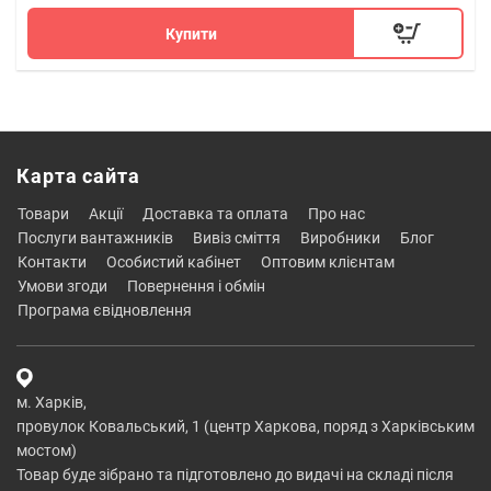
Купити
Карта сайта
товари
акції
доставка та оплата
про нас
послуги вантажників
вивіз сміття
виробники
блог
контакти
особистий кабінет
оптовим клієнтам
умови згоди
повернення і обмін
програма євідновлення
м. Харків,
провулок Ковальський, 1 (центр Харкова, поряд з Харківським
мостом)
Товар буде зібрано та підготовлено до видачі на складі після