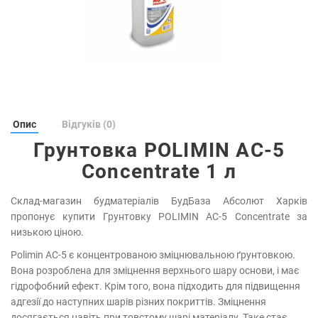
Опис
Відгуків (0)
Грунтовка POLIMIN АС-5
Concentrate 1 л
Склад-магазин будматеріалів БудБаза Абсолют Харків
пропонує купити Грунтовку POLIMIN АС-5 Concentrate за
низькою ціною.
Polimin АС-5 є концентрованою зміцнювальною ґрунтовкою.
Вона розроблена для зміцнення верхнього шару основи, і має
гідрофобний ефект. Крім того, вона підходить для підвищення
адгезії до наступних шарів різних покриттів. Зміцнення
досягається навіть при товстому шарі матеріалу. Таке стає