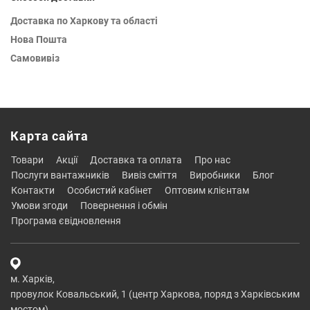
Доставка по Харкову та області
Нова Пошта
Самовивіз
Карта сайта
товари
акції
доставка та оплата
про нас
послуги вантажників
вивіз сміття
виробники
блог
контакти
особистий кабінет
оптовим клієнтам
умови згоди
повернення і обмін
програма євідновлення
м. Харків,
провулок Ковальський, 1 (центр Харкова, поряд з Харківським
мостом)