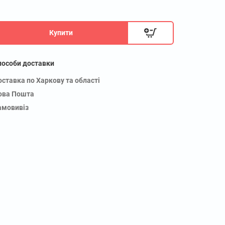
Купити
пособи доставки
оставка по Харкову та області
ова Пошта
амовивіз