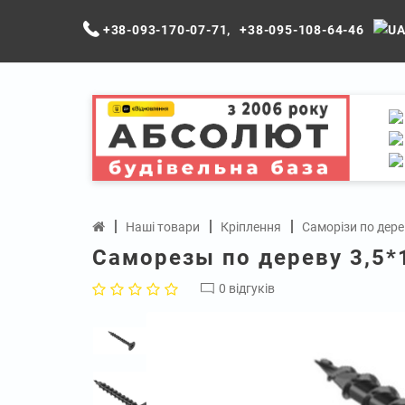
+38-093-170-07-71
,
+38-095-108-64-46
Наші товари
Кріплення
Саморізи по дере
Саморезы по дереву 3,5*1
0 відгуків