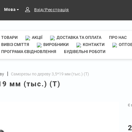
Мова
Вхід/Реєстрація
ТОВАРИ
АКЦІЇ
ДОСТАВКА ТА ОПЛАТА
ПРО НАС
ВИВІЗ СМІТТЯ
ВИРОБНИКИ
КОНТАКТИ
ОПТОВ
ПРОГРАМА ЄВІДНОВЛЕННЯ
БУДІВЕЛЬНІ РОБОТИ
ву
Саморезы по дереву 3,5*19 мм (тыс.) (Т)
9 мм (тыс.) (Т)
Є 
2