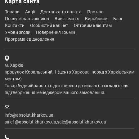
Карта сайта
товари
акції
доставка та оплата
про нас
послуги вантажників
вивіз сміття
виробники
блог
контакти
особистий кабінет
оптовим клієнтам
умови згоди
повернення і обмін
програма євідновлення
м. Харків,
провулок Ковальський, 1 (центр Харкова, поряд з Харківським
мостом)
Товар буде зібрано та підготовлено до видачі на складі після
підтвердження менеджером вашого замовлення.
info@absolut.kharkov.ua
sale1@absolut.kharkov.ua,sale@absolut.kharkov.ua