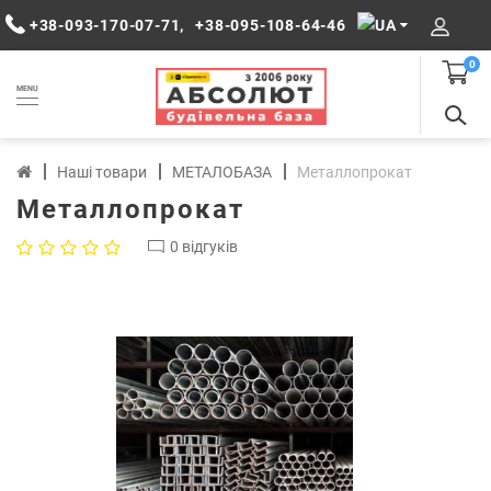
+38-093-170-07-71
,
+38-095-108-64-46
0
MENU
Наші товари
МЕТАЛОБАЗА
Металлопрокат
Металлопрокат
0 відгуків