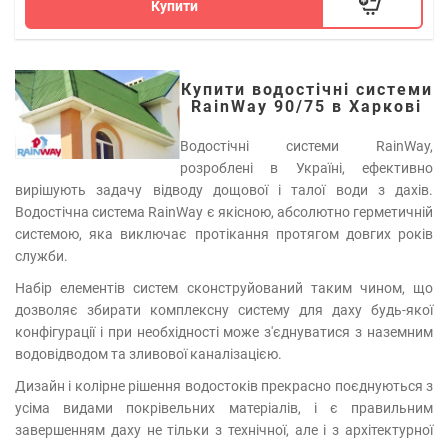
Купити
Купити водостічні системи
RainWay 90/75 в Харкові
Водостічні системи RainWay,
розроблені в Україні, ефективно
вирішують задачу відводу дощової і талої води з дахів.
Водостічна система RainWay є якісною, абсолютно герметичній
системою, яка виключає протікання протягом довгих років
служби.
Набір елементів систем сконструйований таким чином, що
дозволяє збирати комплексну систему для даху будь-якої
конфігурації і при необхідності може з'єднуватися з наземним
водовідводом та зливової каналізацією.
Дизайн і колірне рішення водостоків прекрасно поєднуються з
усіма видами покрівельних матеріалів, і є правильним
завершенням даху не тільки з технічної, але і з архітектурної