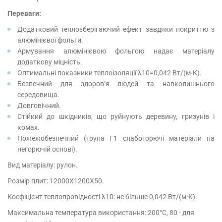
Переваги:
Додатковий теплозберігаючий ефект завдяки покриттю з
алюмінієвої фольги.
Армування алюмінієвою фольгою надає матеріалу
додаткову міцність.
Оптимальні показники теплоізоляції λ10=0,042 Вт/(м∙К).
Безпечний для здоров’я людей та навколишнього
середовища.
Довговічний.
Стійкий до шкідників, що руйнують деревину, гризунів і
комах.
Пожежобезпечний (група Г1 слабогорючі матеріали на
негорючій основі).
Вид матеріалу: рулон.
Розмір плит: 12000X1200X50.
Коефіцієнт теплопровідності λ10: не більше 0,042 Вт/(м·K).
Максимальна температура використання: 200°C, 80 - для