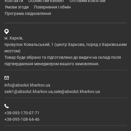
контакти
особистий кабінет
оптовим клієнтам
умови згоди
повернення і обмін
програма євідновлення
м. Харків,
провулок Ковальський, 1 (центр Харкова, поряд з Харківським
мостом)
Товар буде зібрано та підготовлено до видачі на складі після
підтвердження менеджером вашого замовлення.
info@absolut.kharkov.ua
sale1@absolut.kharkov.ua,sale@absolut.kharkov.ua
+38-093-170-07-71
+38-095-108-64-46