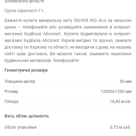
алюмінієвої фольги.
Група горючості: Г1.
Бажаєте купити мінеральну вату ISOVER RIO ALU за низькою
ціною – телефонуйте або розміщуйте замовлення в інтернет-
магазині БудБаза Абсолют. Купити будматеріали в інтернет-
магазині БудБаза Абсолют Харків вигідно та зручно, замовте
доставку по Харкову та області, не виходячи з дому, на нашому
сайті крім доставки, Ви можете також замовити занесення
будівельних матеріалів. Телефонуйте!
Геометричні розміри
Товщина матер
50 мм
Розмір
12000х1200 мм
Площа
14,40 м.кв.
Вага, об'єм, щільність
Обсяг упаковки
0,72 м.куб.