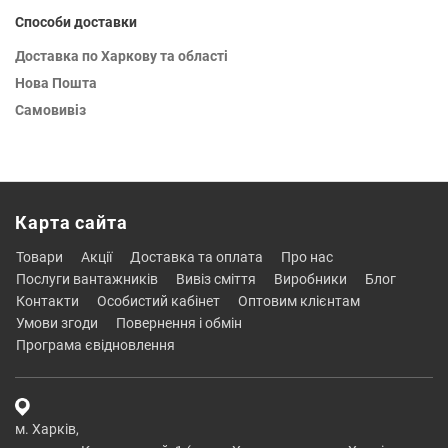
Способи доставки
Доставка по Харкову та області
Нова Пошта
Самовивіз
Карта сайта
товари
акції
доставка та оплата
про нас
послуги вантажників
вивіз сміття
виробники
блог
контакти
особистий кабінет
оптовим клієнтам
умови згоди
повернення і обмін
програма євідновлення
м. Харків,