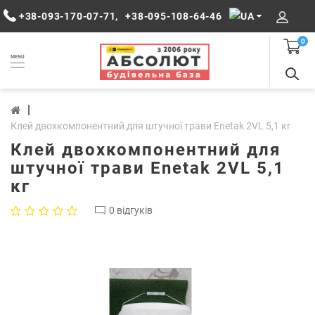
+38-093-170-07-71
,
+38-095-108-64-46
0
MENU
Клей двохкомпонентний для штучної трави Enetak 2VL 5,1 кг
Клей двохкомпонентний для
штучної трави Enetak 2VL 5,1
кг
0 відгуків