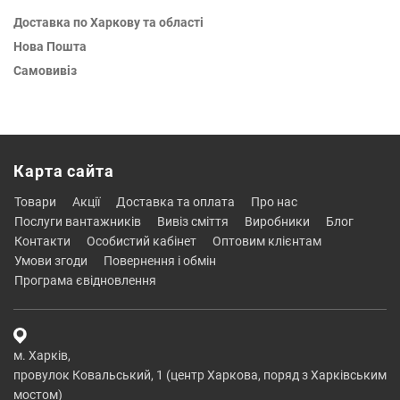
Доставка по Харкову та області
Нова Пошта
Самовивіз
Карта сайта
товари
акції
доставка та оплата
про нас
послуги вантажників
вивіз сміття
виробники
блог
контакти
особистий кабінет
оптовим клієнтам
умови згоди
повернення і обмін
програма євідновлення
м. Харків,
провулок Ковальський, 1 (центр Харкова, поряд з Харківським
мостом)