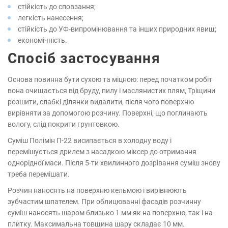
стійкість до сповзання;
легкість нанесення;
стійкість до УФ-випромінювання та інших природних явищ;
економічність.
Спосіб застосування
Основа повинна бути сухою та міцною: перед початком робіт
вона очищається від бруду, пилу і маслянистих плям, Тріщини
розшити, слабкі ділянки видалити, після чого поверхню
вирівняти за допомогою розчину. Поверхні, що поглинають
вологу, слід покрити грунтовкою.
Суміш Полімін П-22 висипається в холодну воду і
перемішується дрилем з насадкою міксер до отримання
однорідної маси. Після 5-ти хвилинного дозрівання суміш знову
треба перемішати.
Розчин наносять на поверхню кельмою і вирівнюють
зубчастим шпателем. При облицюванні фасадів розчинну
суміш наносять шаром близько 1 мм як на поверхню, так і на
плитку. Максимальна товщина шару складає 10 мм.