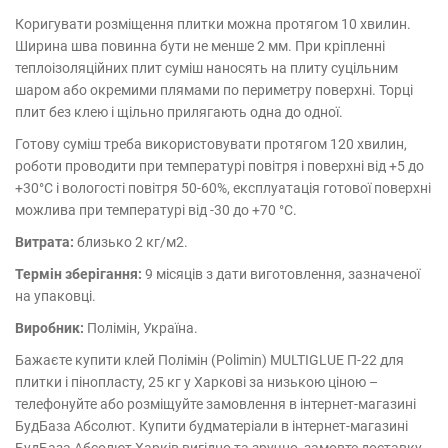
Коригувати розміщення плитки можна протягом 10 хвилин.
Ширина шва повинна бути не менше 2 мм. При кріпленні
теплоізоляційних плит суміш наносять на плиту суцільним
шаром або окремими плямами по периметру поверхні. Торці
плит без клею і щільно прилягають одна до одної.
Готову суміш треба використовувати протягом 120 хвилин,
роботи проводити при температурі повітря і поверхні від +5 до
+30°C і вологості повітря 50-60%, експлуатація готової поверхні
можлива при температурі від -30 до +70 °C.
Витрата:
близько 2 кг/м2.
Термін зберігання:
9 місяців з дати виготовлення, зазначеної
на упаковці.
Виробник:
Полімін, Україна.
Бажаєте купити клей Полімін (Polimin) MULTIGLUE П-22 для
плитки і пінопласту, 25 кг у Харкові за низькою ціною –
телефонуйте або розміщуйте замовлення в інтернет-магазині
БудБаза Абсолют. Купити будматеріали в інтернет-магазині