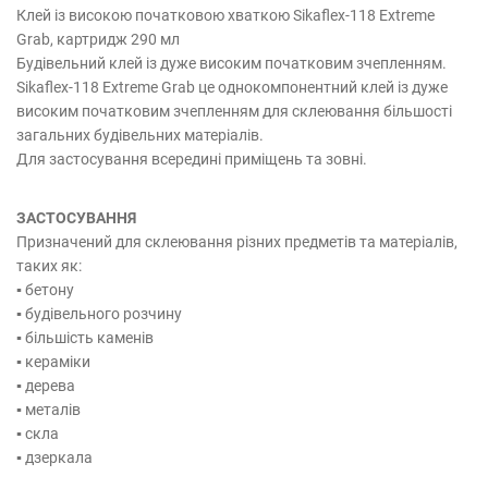
Клей із високою початковою хваткою Sikaflex-118 Extreme
Grab, картридж 290 мл
Будівельний клей із дуже високим початковим зчепленням.
Sikaflex-118 Extreme Grab це однокомпонентний клей із дуже
високим початковим зчепленням для склеювання більшості
загальних будівельних матеріалів.
Для застосування всередині приміщень та зовні.
ЗАСТОСУВАННЯ
Призначений для склеювання різних предметів та матеріалів,
таких як:
▪ бетону
▪ будівельного розчину
▪ більшість каменів
▪ кераміки
▪ дерева
▪ металів
▪ скла
▪ дзеркала