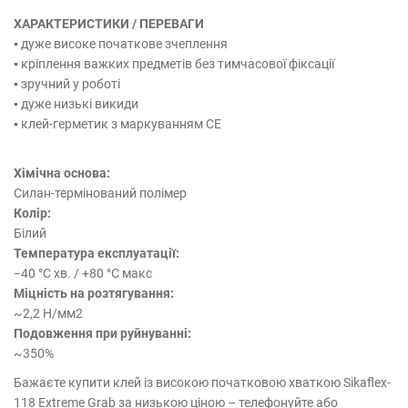
ХАРАКТЕРИСТИКИ / ПЕРЕВАГИ
▪ дуже високе початкове зчеплення
▪ кріплення важких предметів без тимчасової фіксації
▪ зручний у роботі
▪ дуже низькі викиди
▪ клей-герметик з маркуванням CE
Хімічна основа:
Силан-термінований полімер
Колір:
Білий
Температура експлуатації:
−40 °C хв. / +80 °C макс
Міцність на розтягування:
~2,2 Н/мм2
Подовження при руйнуванні:
~350%
Бажаєте купити клей із високою початковою хваткою Sikaflex-
118 Extreme Grab за низькою ціною – телефонуйте або