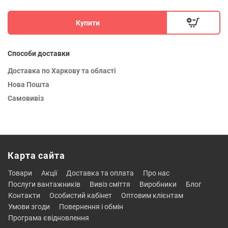
Купити
Способи доставки
Доставка по Харкову та області
Нова Пошта
Самовивіз
Карта сайта
товари
акції
доставка та оплата
про нас
послуги вантажників
вивіз сміття
виробники
блог
контакти
особистий кабінет
оптовим клієнтам
умови згоди
повернення і обмін
програма євідновлення